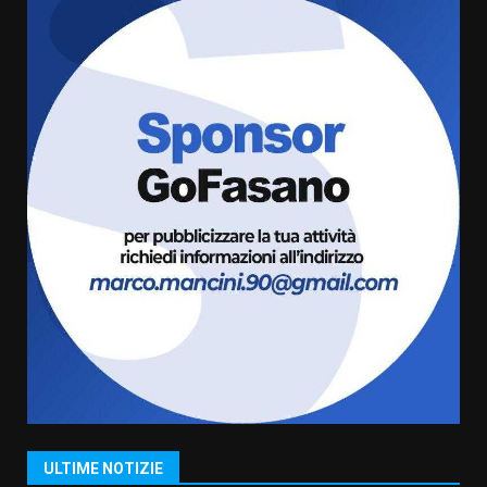
amarezza per esclusione dal
campionato di calcio”
7 Agosto 2026 06:00
6
Fasanese ferito a colpi di arma
da fuoco
6 Agosto 2026 18:13
7
Serie D, l’Us Fasano non molla e
conferma di voler ricorrere per
ottenere l’iscrizione
8 Agosto 2026 19:55
1
La Banda Città di Fasano apre
ufficialmente la Festa di
Savelletri
8 Agosto 2026 11:00
2
ULTIME NOTIZIE