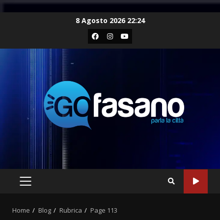
Skip
8 Agosto 2026 22:24
to
Facebook
Instagram
Youtube
content
PRIMARY
MENU
Home
Blog
Rubrica
Page 113