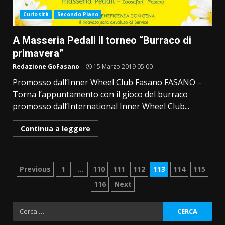
Curiosità
Secondo Piano
A Masseria Pedali il torneo “Burraco di
primavera”
Redazione GoFasano
15 Marzo 2019 05:00
Promosso dall’Inner Wheel Club Fasano FASANO –
Torna l’appuntamento con il gioco del burraco
promosso dall’International Inner Wheel Club...
Continua a leggere
Paginazione
Previous
1
…
110
111
112
113
114
115
116
Next
degli
articoli
Ricerca
per: