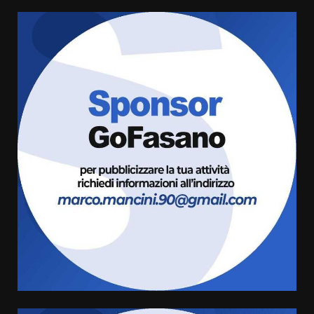
Savelletri in festa, domani sera
grande spettacolo con Uccio De
Santis
8 Agosto 2026 07:30
3
Politiche Giovanili e Mobilità
Sostenibile: premiati gli studenti
universitari del bando “La strada
giusta”
4
8 Agosto 2026 07:15
“I Contestatori: Musica di
Rivoluzione”: nuovo
appuntamento con “Fasano in
Banda”
5
7 Agosto 2026 06:05
US Fasano, Scianaro: “Profonda