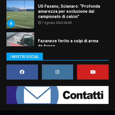
campionato di calcio”
7 Agosto 2026 06:00
6
Fasanese ferito a colpi di arma
da fuoco
6 Agosto 2026 18:13
7
Serie D, l’Us Fasano non molla e
I NOSTRI SOCIAL
conferma di voler ricorrere per
ottenere l’iscrizione
8 Agosto 2026 19:55
1
La Banda Città di Fasano apre
ufficialmente la Festa di
Savelletri
8 Agosto 2026 11:00
2