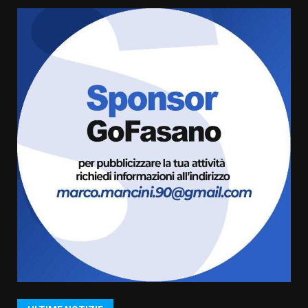
Fasanese ferito a colpi di arma
da fuoco
6 Agosto 2026 18:13
5
Carta d’identità: continua il piano
di aperture straordinarie del
Comune di Fasano
6 Agosto 2026 14:16
6
Grazia Neglia, coordinatrice
cittadina di Fratelli d’Italia,
pronta a tornare in Consiglio
comunale
7
6 Agosto 2026 08:00
Savelletri in festa, domani sera
grande spettacolo con Uccio De
Santis
8 Agosto 2026 07:30
1