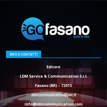
Politiche Giovanili e Mobilità
Sostenibile: premiati gli studenti
universitari del bando “La strada
giusta”
2
8 Agosto 2026 07:15
“I Contestatori: Musica di
Rivoluzione”: nuovo
appuntamento con “Fasano in
Banda”
3
7 Agosto 2026 06:05
INFO E CONTATTI
Editore
US Fasano, Scianaro: “Profonda
amarezza per esclusione dal
LDM Service & Communication S.r.l.
campionato di calcio”
7 Agosto 2026 06:00
4
Fasano (BR) – 72015
ldmcommunication@pec.it
Fasanese ferito a colpi di arma
da fuoco
info@ldmcommunication.com