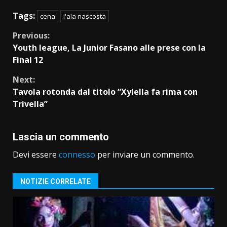
Tags:
cena
l'ala nascosta
Continue
Previous:
Youth league, La Junior Fasano alle prese con la
Reading
Final 12
Next:
Tavola rotonda dal titolo “Xylella fa rima con
Trivella”
Lascia un commento
Devi essere
connesso
per inviare un commento.
NOTIZIE CORRELATE