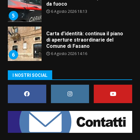
da fuoco
6 Agosto 2026 18:13
5
Carta d’identità: continua il piano
di aperture straordinarie del
Comune di Fasano
6 Agosto 2026 14:16
6
Grazia Neglia, coordinatrice
cittadina di Fratelli d’Italia,
I NOSTRI SOCIAL
pronta a tornare in Consiglio
comunale
7
6 Agosto 2026 08:00
Savelletri in festa, domani sera
grande spettacolo con Uccio De
Santis
8 Agosto 2026 07:30
1