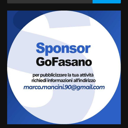
per:
“I Contestatori: Musica di
Rivoluzione”: nuovo
appuntamento con “Fasano in
Banda”
3
7 Agosto 2026 06:05
US Fasano, Scianaro: “Profonda
amarezza per esclusione dal
campionato di calcio”
7 Agosto 2026 06:00
4