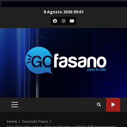
Skip
8 Agosto 2026 09:01
to
Facebook
Instagram
Youtube
content
PRIMARY
MENU
Home
Secondo Piano
Una “Cena tra amici”, domani l’evento solidale dell’associazione