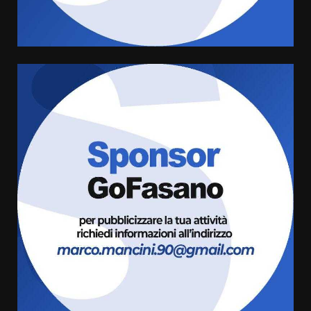
comunale
5
6 Agosto 2026 08:00
Cura dei beni comuni e
cittadinanza attiva: online
l’avviso per la gestione
condivisa della Villetta di
6
Laureto
6 Agosto 2026 06:20
La magia del Minareto e la prima
assoluta de “L’Albergo
Belvedere. Il rapimento”
6 Agosto 2026 06:15
7
“I Contestatori: Musica di
Rivoluzione”: nuovo
appuntamento con “Fasano in
Banda”
1
7 Agosto 2026 06:05