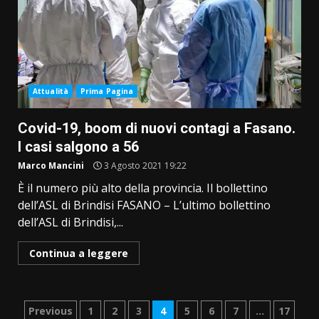
Attualità
Prima Pagina
Covid-19, boom di nuovi contagi a Fasano.
I casi salgono a 56
Marco Mancini
3 Agosto 2021 19:22
È il numero più alto della provincia. Il bollettino
dell’ASL di Brindisi FASANO – L’ultimo bollettino
dell’ASL di Brindisi,...
Continua a leggere
Paginazione
Previous
1
2
3
4
5
6
7
…
17