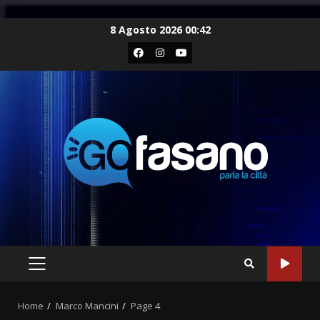
Skip
8 Agosto 2026 00:42
to
Facebook
Instagram
Youtube
content
PRIMARY
MENU
Home
Marco Mancini
Page 4