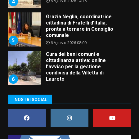
5
6 Agosto 2026 08:00
Cura dei beni comuni e
cittadinanza attiva: online
l’avviso per la gestione
condivisa della Villetta di
6
Laureto
6 Agosto 2026 06:20
La magia del Minareto e la prima
assoluta de “L’Albergo
Belvedere. Il rapimento”
6 Agosto 2026 06:15
7
“I Contestatori: Musica di
I NOSTRI SOCIAL
Rivoluzione”: nuovo
appuntamento con “Fasano in
Banda”
1
7 Agosto 2026 06:05
US Fasano, Scianaro: “Profonda