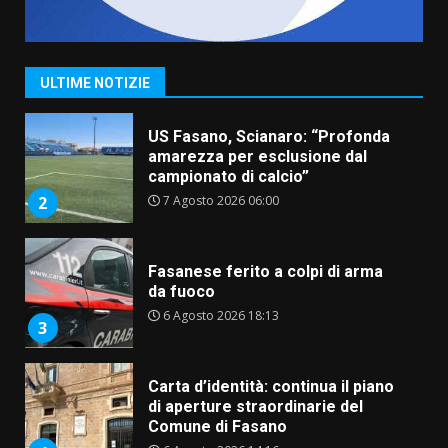
US Fasano, Scianaro: “Profonda
amarezza per esclusione dal
campionato di calcio”
7 Agosto 2026 06:00
2
ULTIME NOTIZIE
Fasanese ferito a colpi di arma
da fuoco
6 Agosto 2026 18:13
3
Carta d’identità: continua il piano
di aperture straordinarie del
Comune di Fasano
6 Agosto 2026 14:16
4
Grazia Neglia, coordinatrice
cittadina di Fratelli d’Italia,
pronta a tornare in Consiglio
comunale