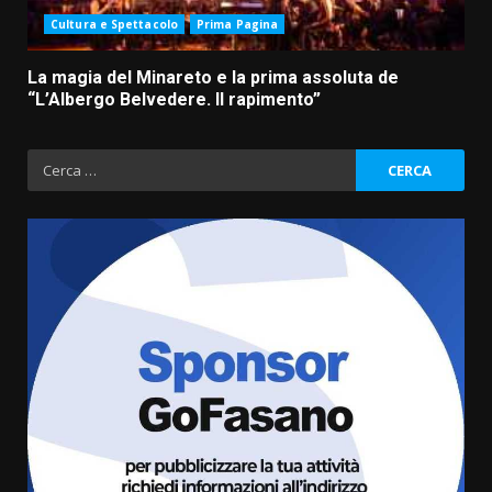
Cultura e Spettacolo
Prima Pagina
La magia del Minareto e la prima assoluta de
“L’Albergo Belvedere. Il rapimento”
Ricerca
per:
La magia del Minareto e la prima
assoluta de “L’Albergo
Belvedere. Il rapimento”
6 Agosto 2026 06:15
3
Serie D, l’Us Fasano è escluso