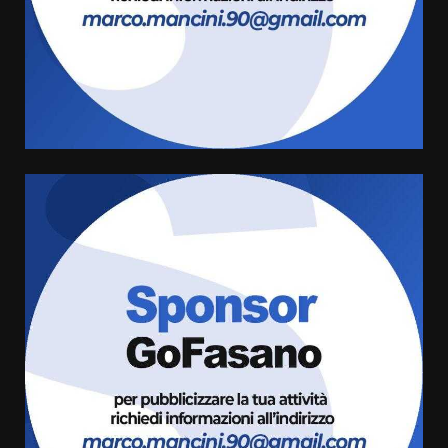
dal campionato
5 Agosto 2026 17:30
4
Truffatori in azione nelle
frazioni fasanesi
5 Agosto 2026 11:03
5
Residenti di Savelletri scrivono
al Prefetto: “Noi cittadini di
serie B”
5 Agosto 2026 06:15
6
A Savelletri torna la Sagra del
Pesce Spada: appuntamento a
sabato 8 agosto
5 Agosto 2026 06:10
7