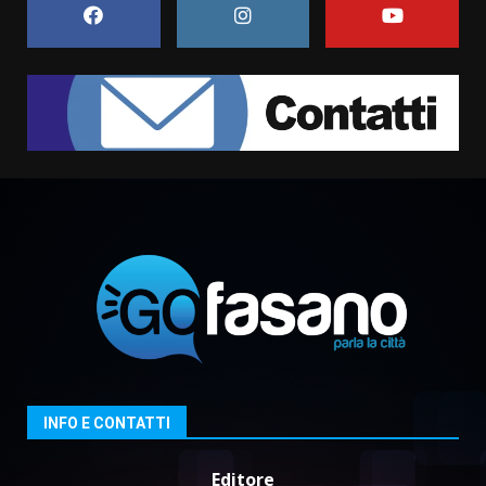
Grazia Neglia, coordinatrice
cittadina di Fratelli d’Italia,
pronta a tornare in Consiglio
comunale
1
6 Agosto 2026 08:00
Cura dei beni comuni e
cittadinanza attiva: online
l’avviso per la gestione
condivisa della Villetta di
2
Laureto
6 Agosto 2026 06:20
La magia del Minareto e la prima
assoluta de “L’Albergo
Belvedere. Il rapimento”
6 Agosto 2026 06:15
3
INFO E CONTATTI
Serie D, l’Us Fasano è escluso
dal campionato
Editore
5 Agosto 2026 17:30