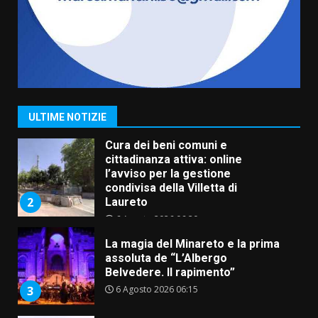
Grazia Neglia, coordinatrice
cittadina di Fratelli d’Italia,
pronta a tornare in Consiglio
comunale
1
6 Agosto 2026 08:00
Cura dei beni comuni e
ULTIME NOTIZIE
cittadinanza attiva: online
l’avviso per la gestione
condivisa della Villetta di
2
Laureto
6 Agosto 2026 06:20
La magia del Minareto e la prima
assoluta de “L’Albergo
Belvedere. Il rapimento”
6 Agosto 2026 06:15
3
Serie D, l’Us Fasano è escluso
dal campionato