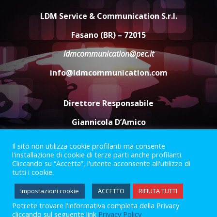
4
LDM Service & Communication S.r.l.
Fasano (BR) – 72015
Truffatori in azione nelle
frazioni fasanesi
ldmcommunication@pec.it
5 Agosto 2026 11:03
5
info@ldmcommunication.com
Direttore Responsabile
Giannicola D’Amico
Il sito non utilizza cookie profilanti ma consente
Termini e Condizioni
Privacy Policy
l'installazione di cookie di terze parti anche profilanti.
Informazioni Legali
Cliccando su “Accetta”, l'utente acconsente all'utilizzo di
tutti i cookie.
Facebook
Instagram
Youtube
Impostazioni cookie
ACCETTO
RIFIUTA TUTTI
Potrete trovare l'informativa completa della Privacy
2023 © Gofasano
|
Powered by
Creativestudio
&
LGC
.
cliccando sul seguente link
Privacy Policy