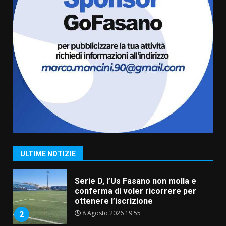
appuntamento con “Fasano in
Banda”
6
7 Agosto 2026 06:05
US Fasano, Scianaro: “Profonda
amarezza per esclusione dal
campionato di calcio”
7 Agosto 2026 06:00
7
Grande successo per la “Sagra
del Pesce Spada” a Savelletri
9 Agosto 2026 07:32
1
ULTIME NOTIZIE
Serie D, l’Us Fasano non molla e
conferma di voler ricorrere per
ottenere l’iscrizione
8 Agosto 2026 19:55
2