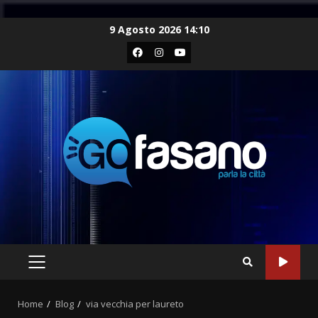
Skip
9 Agosto 2026 14:10
to
Facebook
Instagram
Youtube
content
PRIMARY
MENU
Home
Blog
via vecchia per laureto