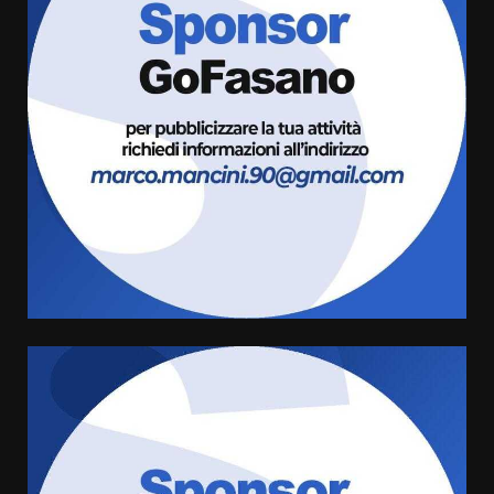
La Banda Città di Fasano apre
ufficialmente la Festa di
Savelletri
8 Agosto 2026 11:00
3
Savelletri in festa, domani sera
grande spettacolo con Uccio De
Santis
8 Agosto 2026 07:30
4
Politiche Giovanili e Mobilità
Sostenibile: premiati gli studenti
universitari del bando “La strada
giusta”
5
8 Agosto 2026 07:15
“I Contestatori: Musica di
Rivoluzione”: nuovo