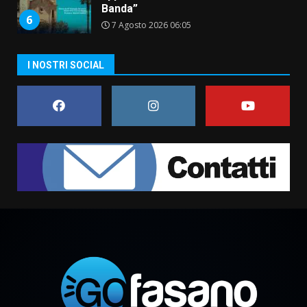
Banda”
6
7 Agosto 2026 06:05
US Fasano, Scianaro: “Profonda
I NOSTRI SOCIAL
amarezza per esclusione dal
campionato di calcio”
7 Agosto 2026 06:00
7
Grande successo per la “Sagra
del Pesce Spada” a Savelletri
9 Agosto 2026 07:32
1
Serie D, l’Us Fasano non molla e
conferma di voler ricorrere per
ottenere l’iscrizione
8 Agosto 2026 19:55
2