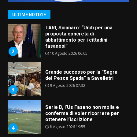
abbattimento per i cittadini
fasanesi”
2
ULTIME NOTIZIE
10 Agosto 2026 06:05
Grande successo per la “Sagra
del Pesce Spada” a Savelletri
9 Agosto 2026 07:32
3
Serie D, l’Us Fasano non molla e
conferma di voler ricorrere per
ottenere l’iscrizione
8 Agosto 2026 19:55
4
La Banda Città di Fasano apre
ufficialmente la Festa di
Savelletri
8 Agosto 2026 11:00
5