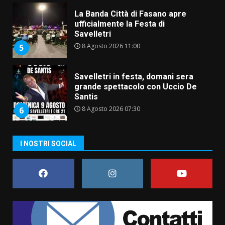
Savelletri in festa, domani sera
grande spettacolo con Uccio De
Santis
8 Agosto 2026 07:30
6
Politiche Giovanili e Mobilità
Sostenibile: premiati gli studenti
universitari del bando “La strada
giusta”
7
8 Agosto 2026 07:15
Savelletri in festa, pienone sul
I NOSTRI SOCIAL
porto per Uccio De Santis: la
voce di Antonella Losavio
incanta la piazza
1
10 Agosto 2026 10:48
TARI, Scianaro: “Uniti per una
proposta concreta di
abbattimento per i cittadini