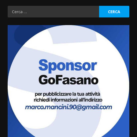
Ricerca
per:
Grande successo per la “Sagra
del Pesce Spada” a Savelletri
9 Agosto 2026 07:32
3
Serie D, l’Us Fasano non molla e
conferma di voler ricorrere per
ottenere l’iscrizione
8 Agosto 2026 19:55
4
La Banda Città di Fasano apre
ufficialmente la Festa di
Savelletri
8 Agosto 2026 11:00
5