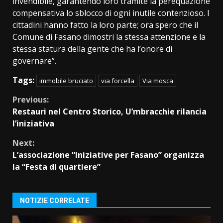
invendibile, garantendo loro tramite la perequazione
compensativa lo sblocco di ogni inutile contenzioso. I
cittadini hanno fatto la loro parte; ora spero che il
Comune di Fasano dimostri la stessa attenzione e la
stessa statura della gente che ha l’onore di
governare”.
Tags:
immobile bruciato
via forcella
Via mosca
Continue
Previous:
Restauri nel Centro Storico, U’mbracchie rilancia
Reading
l’iniziativa
Next:
L’associazione “Iniziative per Fasano” organizza
la “Festa di quartiere”
NOTIZIE CORRELATE