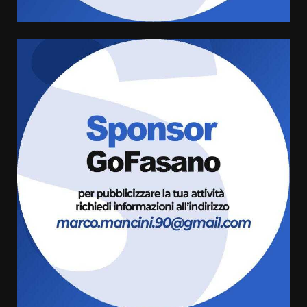
Savelletri in festa, domani sera
grande spettacolo con Uccio De
Santis
8 Agosto 2026 07:30
6
Politiche Giovanili e Mobilità
Sostenibile: premiati gli studenti
universitari del bando “La strada
giusta”
7
8 Agosto 2026 07:15
Savelletri in festa, pienone sul
porto per Uccio De Santis: la
voce di Antonella Losavio
incanta la piazza
1
10 Agosto 2026 10:48
TARI, Scianaro: “Uniti per una
proposta concreta di