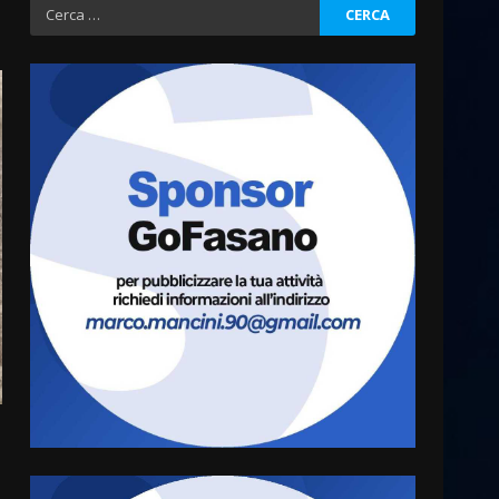
Ricerca
per:
Fasanese ferito a colpi di
arma da fuoco
6 Agosto 2026 18:13
3
Carta d’identità: continua il
piano di aperture
straordinarie del Comune di
Fasano
4
6 Agosto 2026 14:16
Grazia Neglia, coordinatrice
cittadina di Fratelli d’Italia,
pronta a tornare in Consiglio
comunale
5
6 Agosto 2026 08:00