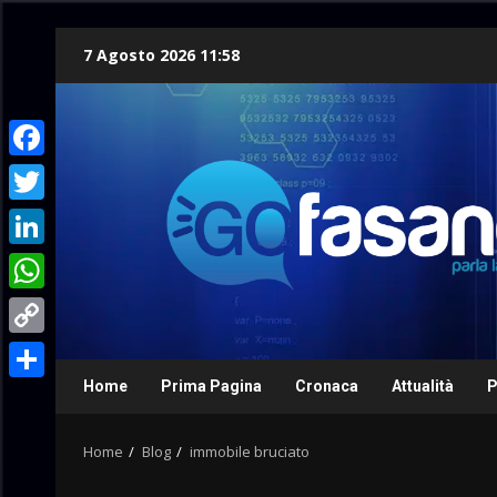
Skip
7 Agosto 2026 11:58
to
content
Facebook
Twitter
LinkedIn
WhatsApp
Copy
Link
Home
Prima Pagina
Cronaca
Attualità
P
Condividi
Home
Blog
immobile bruciato