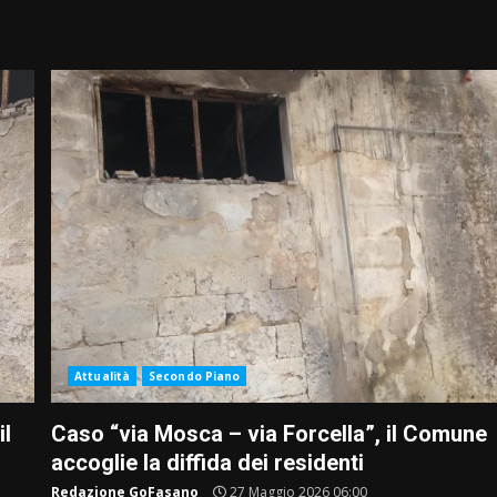
Attualità
Secondo Piano
il
Caso “via Mosca – via Forcella”, il Comune
accoglie la diffida dei residenti
Redazione GoFasano
27 Maggio 2026 06:00