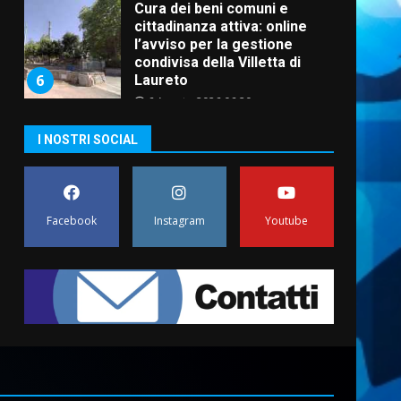
Cura dei beni comuni e
cittadinanza attiva: online
l’avviso per la gestione
condivisa della Villetta di
6
Laureto
6 Agosto 2026 06:20
La magia del Minareto e la
I NOSTRI SOCIAL
prima assoluta de “L’Albergo
Belvedere. Il rapimento”
6 Agosto 2026 06:15
7
Facebook
Instagram
Youtube
“I Contestatori: Musica di
Rivoluzione”: nuovo
appuntamento con “Fasano in
Banda”
1
7 Agosto 2026 06:05
US Fasano, Scianaro:
“Profonda amarezza per
esclusione dal campionato di
calcio”