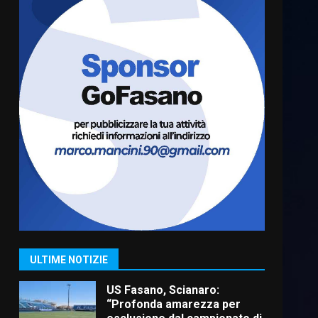
Cura dei beni comuni e
e
cittadinanza attiva: online
l’avviso per la gestione
condivisa della Villetta di
6
Laureto
6 Agosto 2026 06:20
La magia del Minareto e la
prima assoluta de “L’Albergo
Belvedere. Il rapimento”
6 Agosto 2026 06:15
7
“I Contestatori: Musica di
Rivoluzione”: nuovo
appuntamento con “Fasano in
Banda”
1
ULTIME NOTIZIE
7 Agosto 2026 06:05
US Fasano, Scianaro:
“Profonda amarezza per