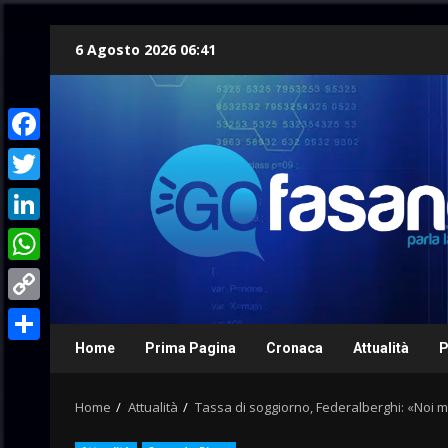
Skip
6 Agosto 2026 06:41
to
content
Facebook
Twitter
LinkedIn
WhatsApp
Copy
Link
Home
Prima Pagina
Cronaca
Attualità
P
Condividi
Home
Attualità
Tassa di soggiorno, Federalberghi: «Noi mai