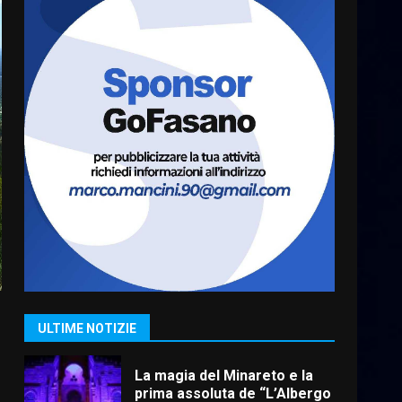
A Savelletri torna la Sagra del
Pesce Spada: appuntamento
a sabato 8 agosto
5 Agosto 2026 06:10
6
L’abusivismo giornalistico è
un pericolo
3 Agosto 2026 17:22
7
Cura dei beni comuni e
cittadinanza attiva: online
l’avviso per la gestione
condivisa della Villetta di
1
Laureto
ULTIME NOTIZIE
6 Agosto 2026 06:20
La magia del Minareto e la
prima assoluta de “L’Albergo