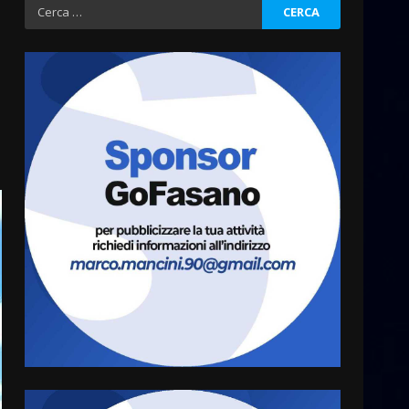
Ricerca
per:
Serie D, l’Us Fasano è
escluso dal campionato
5 Agosto 2026 17:30
3
Truffatori in azione nelle
frazioni fasanesi
5 Agosto 2026 11:03
4
Residenti di Savelletri
scrivono al Prefetto: “Noi
cittadini di serie B”
5 Agosto 2026 06:15
5