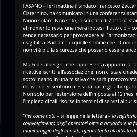
FASANO – Ieri mattina il sindaco Francesco Zaccari
Cisternino, ha comunicato in una conferenza stamp
l’anno solare. Non solo, la squadra di Zaccaria st
al momento resta una mera ipotesi. Tutto ciò – com
rende necessario per provvedere all'”armonizzazio
esigibilità. Parliamo di quelle somme che il Comun
non vi è più la sicurezza che possano essere ancor
Ma Federalberghi, che rappresenta appunto la categ
ricettive iscritti all’associazione, non ci sta e chie
sottolineano in una missiva che sarà protoccolata o
decisione. Si sentono messi da parte gli albergator
Non solo per l’estensione dell’imposta ai 12 mes
l’impiego di tali risorse in termini di servizi al turi
“
Per come noto –
si legge nella lettera
– la legislazi
coinvolgimento degli operatori oltre a riguardare la f
monitoraggio degli impatti, riferito tanto all’attività d