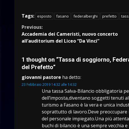
Tags:
esposto
fasano
federalberghi
prefetto
tass
Continue
Previous:
Accademia dei Cameristi, nuovo concerto
Reading
all’auditorium del Liceo “Da Vinci”
1 thought on “
Tassa di soggiorno, Federal
del Prefetto
”
giovanni pastore
ha detto:
23 Febbraio 2019 14:32 alle 14:32
Una tassa Salva-Bilancio obbligatoria per
dell’imposta,diventano soggetti tenuti all
turismo a Fasano è la vera e unica indust
soprattutto di lavoro.Deve preoccupare il
del personale impiegato.Una più attenta
buchi di bilancio è una sempre vecchia e 