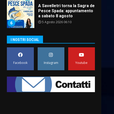
A Savelletri torna la Sagra del
Pesce Spada: appuntamento
a sabato 8 agosto
5 Agosto 2026 06:10
6
I NOSTRI SOCIAL
L’abusivismo giornalistico è
un pericolo
3 Agosto 2026 17:22
7
Facebook
Instagram
Youtube
Cura dei beni comuni e
cittadinanza attiva: online
l’avviso per la gestione
condivisa della Villetta di
1
Laureto
6 Agosto 2026 06:20
La magia del Minareto e la
prima assoluta de “L’Albergo
Belvedere. Il rapimento”