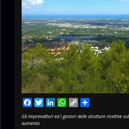
Facebook
Twitter
LinkedIn
WhatsApp
Copy
Condivid
Link
Gli imprenditori ed i gestori delle strutture ricettive s
aumento