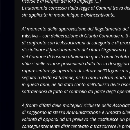
risorse e di verifica del loro impiego […]
L’autonomia concessa dalla legge ai Comuni trova dei l
sia applicata in modo iniquo e disincentivante.
Al momento della approvazione del Regolamento del
missiva
– con deliberazione di Giunta Comunale n. 8 
di confronto con le Associazioni di categoria e di proce
disciplinare il funzionamento del citato Organismo […]
del Comune di Fasano abbiano in questi anni tentato
utilizzi delle risorse provenienti dalla tassa di sogg
rappresentare gli operatori di settore nell’Organismo
seguito a detta istituzione, né ha mai in alcun modo da
in questi anni, né ha dato conto dell’utilizzo delle ri
sottraendosi di fatto al controllo da parte degli operat
A fronte difatti delle molteplici richieste della Associa
di soggiorno la stessa Amministrazione è rimasta silent
volontà di opporsi ad un prelievo che costituisce un pe
conseguentemente disincentivato a trascorrere le prop