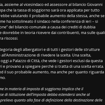
a, assieme al vicesindaco ed assessore al bilancio Giovanni
a che la tassa di soggiorno sarà ora applicata per tutto
arebbe valutando il probabile aumento della stessa, anche se
e ha sottolineato il sindaco nella conferenza di ieri – si
ne” del bilancio comunale a causa dei crediti di dubbia
e dovrebbe in teoria ricevere dai contribuenti, ma sulle quali
a riscossi.
oria degli albergatori e di tutti i gestori delle strutture
de all’Amministrazione di rivedere la scelta. Una scelta,
ggi a Palazzo di Città, che vede i gestori esclusi da questa
i e provano a spiegare perché si tratta di una scelta errata.
i ed il suo probabile aumento, ma anche per quanto riguarda
smo.
one in materia di imposta di soggiorno implica che il
ase di istituzione dell’imposta debba estendersi anche al
i prelievo quanto alla fase di definizione della destinazione delle