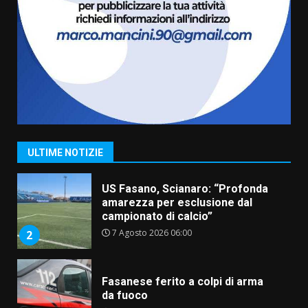
La magia del Minareto e la prima
assoluta de “L’Albergo
Belvedere. Il rapimento”
6 Agosto 2026 06:15
7
“I Contestatori: Musica di
Rivoluzione”: nuovo
appuntamento con “Fasano in
Banda”
1
ULTIME NOTIZIE
7 Agosto 2026 06:05
US Fasano, Scianaro: “Profonda
amarezza per esclusione dal
campionato di calcio”
7 Agosto 2026 06:00
2
Fasanese ferito a colpi di arma
da fuoco