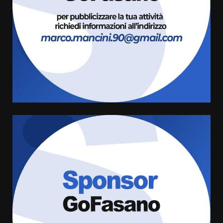
da fuoco
6 Agosto 2026 18:13
3
Carta d’identità: continua il piano
di aperture straordinarie del
Comune di Fasano
6 Agosto 2026 14:16
4
Grazia Neglia, coordinatrice
cittadina di Fratelli d’Italia,
pronta a tornare in Consiglio
comunale
5
6 Agosto 2026 08:00
Cura dei beni comuni e
cittadinanza attiva: online
l’avviso per la gestione
condivisa della Villetta di
6
Laureto
6 Agosto 2026 06:20