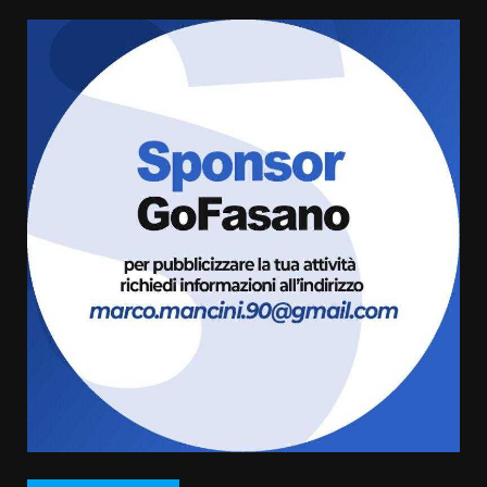
5
6 Agosto 2026 08:00
Cura dei beni comuni e
cittadinanza attiva: online
l’avviso per la gestione
condivisa della Villetta di
6
Laureto
6 Agosto 2026 06:20
La magia del Minareto e la prima
assoluta de “L’Albergo
Belvedere. Il rapimento”
6 Agosto 2026 06:15
7
“I Contestatori: Musica di
Rivoluzione”: nuovo
appuntamento con “Fasano in
Banda”
1
7 Agosto 2026 06:05
US Fasano, Scianaro: “Profonda