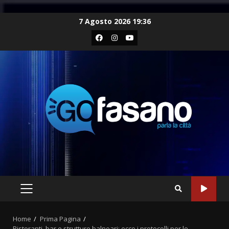
Skip
7 Agosto 2026 19:36
to
Facebook
Instagram
Youtube
content
PRIMARY
MENU
Home
Prima Pagina
Ristoranti, bar e strutture balneari: ecco i protocolli per le