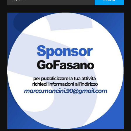
per:
Fasanese ferito a colpi di arma
da fuoco
6 Agosto 2026 18:13
3
Carta d’identità: continua il piano
di aperture straordinarie del
Comune di Fasano
6 Agosto 2026 14:16
4
Grazia Neglia, coordinatrice
cittadina di Fratelli d’Italia,
pronta a tornare in Consiglio
comunale