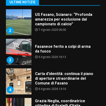
amarezza per esclusione dal
ULTIME NOTIZIE
campionato di calcio”
7 Agosto 2026 06:00
2
Fasanese ferito a colpi di arma
da fuoco
6 Agosto 2026 18:13
3
Carta d’identità: continua il piano
di aperture straordinarie del
Comune di Fasano
6 Agosto 2026 14:16
4
Grazia Neglia, coordinatrice
cittadina di Fratelli d’Italia,
pronta a tornare in Consiglio
comunale
5
6 Agosto 2026 08:00