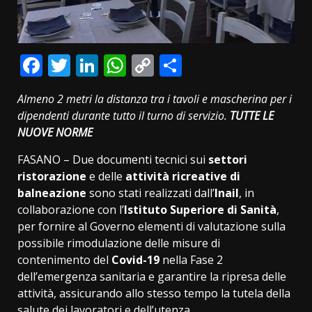
Facebook
Twitter
LinkedIn
WhatsApp
Copy
Condividi
Link
Almeno 2 metri la distanza tra i tavoli e mascherina per i
dipendenti durante tutto il turno di servizio.
TUTTE LE
NUOVE NORME
FASANO – Due documenti tecnici sui
settori
ristorazione
e delle
attività ricreative di
balneazione
sono stati realizzati dall’
Inail
, in
collaborazione con l’
Istituto Superiore di Sanità
,
per fornire al Governo elementi di valutazione sulla
possibile rimodulazione delle misure di
contenimento del
Covid-19
nella Fase 2
dell’emergenza sanitaria e garantire la ripresa delle
attività, assicurando allo stesso tempo la tutela della
salute dei lavoratori e dell’utenza.