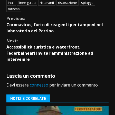
inail
linee guida
ristoranti
ristorazione
spiagge
turismo
Continue
Previous:
Coronavirus, furto di reagenti per tamponi nel
Reading
laboratorio del Perrino
Next:
Accessibilità turistica e waterfront,
Federbalneari invita l’amministrazione ad
intervenire
Lascia un commento
Devi essere
connesso
per inviare un commento.
NOTIZIE CORRELATE