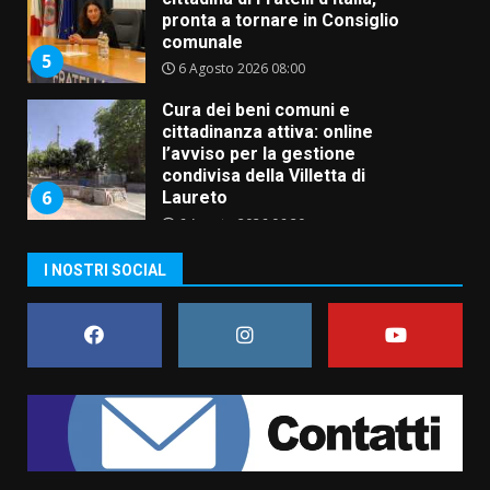
Cura dei beni comuni e
cittadinanza attiva: online
l’avviso per la gestione
condivisa della Villetta di
6
Laureto
6 Agosto 2026 06:20
La magia del Minareto e la prima
assoluta de “L’Albergo
Belvedere. Il rapimento”
6 Agosto 2026 06:15
7
I NOSTRI SOCIAL
“I Contestatori: Musica di
Rivoluzione”: nuovo
appuntamento con “Fasano in
Banda”
1
7 Agosto 2026 06:05
US Fasano, Scianaro: “Profonda
amarezza per esclusione dal