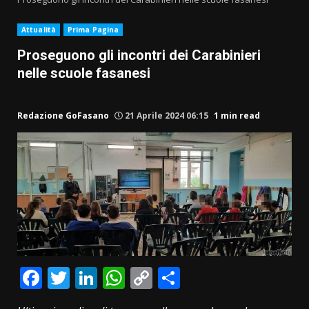
Attualità
Prima Pagina
Proseguono gli incontri dei Carabinieri
nelle scuole fasanesi
Redazione GoFasano
21 Aprile 2024 06:15
1 min read
Facebook
Twitter
LinkedIn
WhatsApp
Copy
Condividi
Link