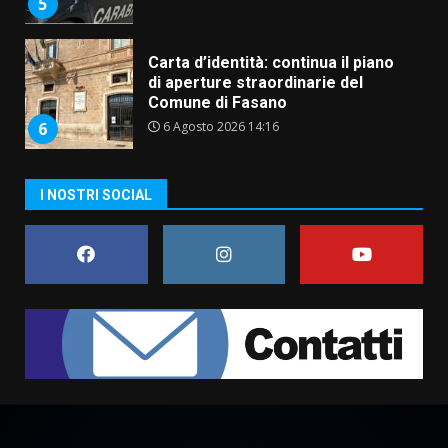
5
Carta d’identità: continua il piano
di aperture straordinarie del
Comune di Fasano
6 Agosto 2026 14:16
6
Grazia Neglia, coordinatrice
I NOSTRI SOCIAL
cittadina di Fratelli d’Italia,
pronta a tornare in Consiglio
comunale
7
6 Agosto 2026 08:00
Savelletri in festa, domani sera
grande spettacolo con Uccio De
Santis
8 Agosto 2026 07:30
1
Politiche Giovanili e Mobilità
Sostenibile: premiati gli studenti