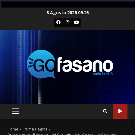
Skip
8 Agosto 2026 09:25
to
Facebook
Instagram
Youtube
content
PRIMARY
MENU
Home
Prima Pagina
Proseguono gli incontri dei Carabinieri nelle scuole fasanesi