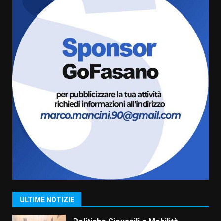
6 Agosto 2026 18:13
5
Carta d’identità: continua il piano
di aperture straordinarie del
Comune di Fasano
6 Agosto 2026 14:16
6
Grazia Neglia, coordinatrice
cittadina di Fratelli d’Italia,
pronta a tornare in Consiglio
comunale
7
6 Agosto 2026 08:00
Savelletri in festa, domani sera
grande spettacolo con Uccio De
Santis
8 Agosto 2026 07:30
1
ULTIME NOTIZIE