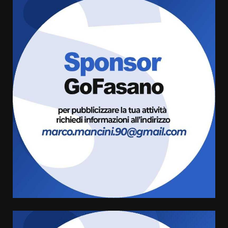
“I Contestatori: Musica di
Rivoluzione”: nuovo
appuntamento con “Fasano in
Banda”
3
7 Agosto 2026 06:05
US Fasano, Scianaro: “Profonda
amarezza per esclusione dal
campionato di calcio”
7 Agosto 2026 06:00
4
Fasanese ferito a colpi di arma
da fuoco