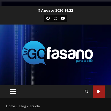
Skip
9 Agosto 2026 14:22
to
Facebook
Instagram
Youtube
content
PRIMARY
MENU
Home
Blog
scuole