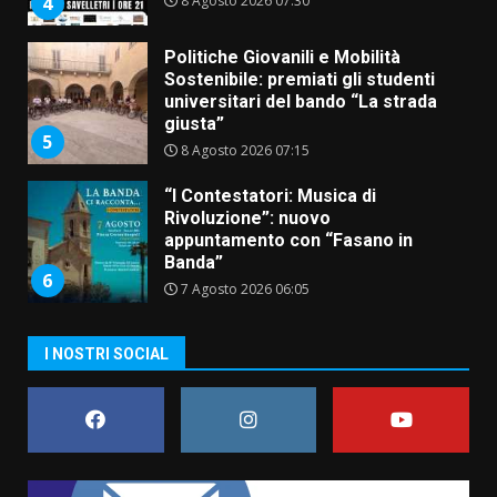
giusta”
5
8 Agosto 2026 07:15
“I Contestatori: Musica di
Rivoluzione”: nuovo
appuntamento con “Fasano in
Banda”
6
7 Agosto 2026 06:05
US Fasano, Scianaro: “Profonda
amarezza per esclusione dal
campionato di calcio”
7 Agosto 2026 06:00
7
I NOSTRI SOCIAL
Grande successo per la “Sagra
del Pesce Spada” a Savelletri
9 Agosto 2026 07:32
1