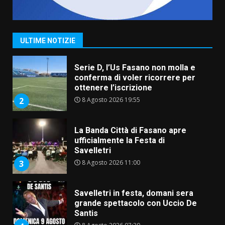
Serie D, l’Us Fasano non molla e
conferma di voler ricorrere per
ottenere l’iscrizione
ULTIME NOTIZIE
8 Agosto 2026 19:55
2
La Banda Città di Fasano apre
ufficialmente la Festa di
Savelletri
8 Agosto 2026 11:00
3
Savelletri in festa, domani sera
grande spettacolo con Uccio De
Santis
8 Agosto 2026 07:30
4
Politiche Giovanili e Mobilità
Sostenibile: premiati gli studenti
universitari del bando “La strada