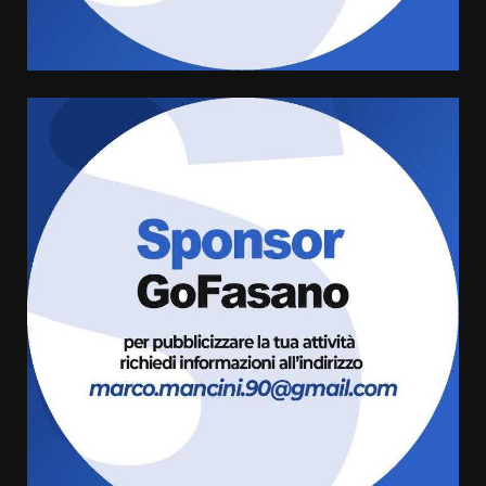
universitari del bando “La strada
giusta”
5
8 Agosto 2026 07:15
“I Contestatori: Musica di
Rivoluzione”: nuovo
appuntamento con “Fasano in
Banda”
6
7 Agosto 2026 06:05
US Fasano, Scianaro: “Profonda
amarezza per esclusione dal
campionato di calcio”
7 Agosto 2026 06:00
7
Grande successo per la “Sagra
del Pesce Spada” a Savelletri
9 Agosto 2026 07:32
1