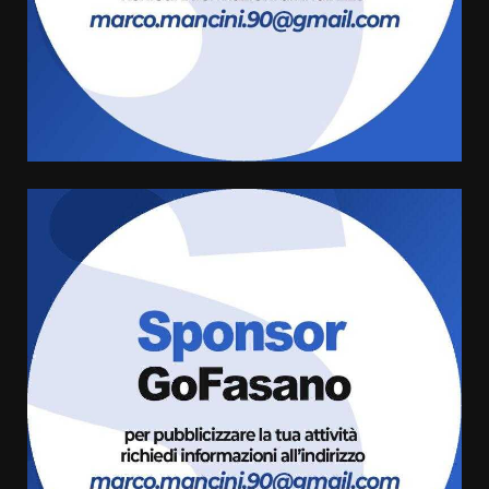
Politiche Giovanili e Mobilità
Sostenibile: premiati gli studenti
universitari del bando “La strada
giusta”
4
8 Agosto 2026 07:15
“I Contestatori: Musica di
Rivoluzione”: nuovo
appuntamento con “Fasano in
Banda”
5
7 Agosto 2026 06:05
US Fasano, Scianaro: “Profonda
amarezza per esclusione dal
campionato di calcio”
7 Agosto 2026 06:00
6
Fasanese ferito a colpi di arma
da fuoco