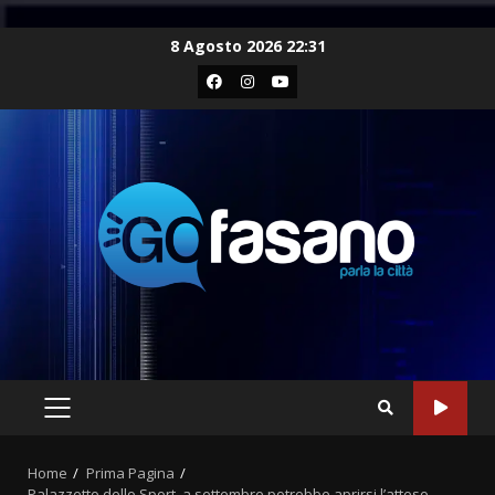
Skip
8 Agosto 2026 22:31
to
Facebook
Instagram
Youtube
content
PRIMARY
MENU
Home
Prima Pagina
Palazzetto dello Sport, a settembre potrebbe aprirsi l’atteso