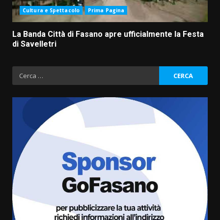
Cultura e Spettacolo
Prima Pagina
La Banda Città di Fasano apre ufficialmente la Festa
di Savelletri
Ricerca
per:
Savelletri in festa, domani sera
grande spettacolo con Uccio De
Santis
8 Agosto 2026 07:30
3