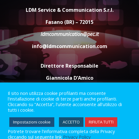
Sostenibile: premiati gli studenti
universitari del bando “La strada
LDM Service & Communication S.r.l.
giusta”
4
Fasano (BR) – 72015
8 Agosto 2026 07:15
ldmcommunication@pec.it
“I Contestatori: Musica di
Rivoluzione”: nuovo
info@ldmcommunication.com
appuntamento con “Fasano in
Banda”
5
7 Agosto 2026 06:05
Direttore Responsabile
Giannicola D’Amico
Il sito non utilizza cookie profilanti ma consente
Termini e Condizioni
Privacy Policy
l'installazione di cookie di terze parti anche profilanti.
Informazioni Legali
Cliccando su “Accetta”, l'utente acconsente all'utilizzo di
tutti i cookie.
Facebook
Instagram
Youtube
Impostazioni cookie
ACCETTO
RIFIUTA TUTTI
Potrete trovare l'informativa completa della Privacy
2023 © Gofasano
|
Powered by
Creativestudio
&
LGC
.
cliccando sul seguente link
Privacy Policy