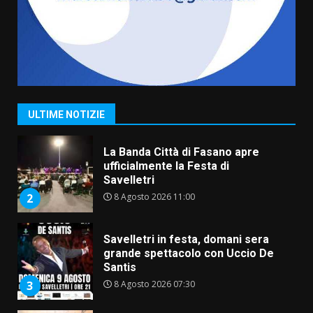
6 Agosto 2026 18:13
7
Serie D, l’Us Fasano non molla e
conferma di voler ricorrere per
ottenere l’iscrizione
8 Agosto 2026 19:55
1
ULTIME NOTIZIE
La Banda Città di Fasano apre
ufficialmente la Festa di
Savelletri
8 Agosto 2026 11:00
2
Savelletri in festa, domani sera
grande spettacolo con Uccio De
Santis
8 Agosto 2026 07:30
3