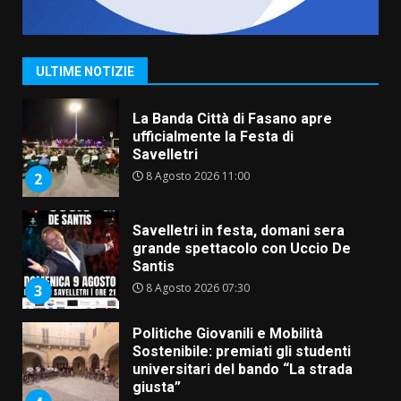
Serie D, l’Us Fasano non molla e
conferma di voler ricorrere per
ottenere l’iscrizione
8 Agosto 2026 19:55
1
ULTIME NOTIZIE
La Banda Città di Fasano apre
ufficialmente la Festa di
Savelletri
8 Agosto 2026 11:00
2
Savelletri in festa, domani sera
grande spettacolo con Uccio De
Santis
8 Agosto 2026 07:30
3
Politiche Giovanili e Mobilità
Sostenibile: premiati gli studenti
universitari del bando “La strada
giusta”