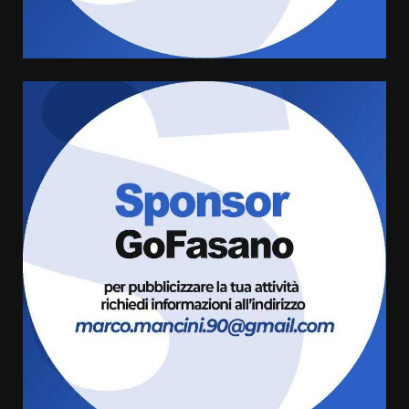
giusta”
4
8 Agosto 2026 07:15
“I Contestatori: Musica di
Rivoluzione”: nuovo
appuntamento con “Fasano in
Banda”
5
7 Agosto 2026 06:05
US Fasano, Scianaro: “Profonda
amarezza per esclusione dal
campionato di calcio”
7 Agosto 2026 06:00
6
Fasanese ferito a colpi di arma
da fuoco
6 Agosto 2026 18:13
7