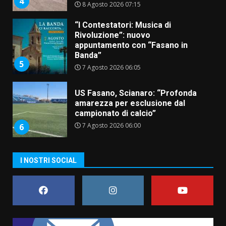
4
8 Agosto 2026 07:15
“I Contestatori: Musica di
Rivoluzione”: nuovo
appuntamento con “Fasano in
Banda”
5
7 Agosto 2026 06:05
US Fasano, Scianaro: “Profonda
amarezza per esclusione dal
campionato di calcio”
7 Agosto 2026 06:00
6
I NOSTRI SOCIAL
Fasanese ferito a colpi di arma
da fuoco
6 Agosto 2026 18:13
7
Serie D, l’Us Fasano non molla e