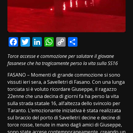
Facebook
Twitter
LinkedIn
WhatsApp
Copy
Condividi
Link
Torce accesse e commozione per salutare il giovane
fasanese che ha tragicamente perso la vita sulla SS16
FASANO – Momenti di grande commozione si sono
vissuti ieri sera, a Savelletri di Fasano. Con una lunga
torciata si è voluto ricordare Giuseppe, il ragazzo
22enne che una decina di giorni fa ha perso la vita
sulla strada statale 16, all’altezza dello svincolo per
Taranto. L’emozionante iniziativa è stata realizzata
sul braccio del porto di Savelletri: decine e decine di
torce rosse, tenute in mano dagli amici di Giuseppe,
sono state accese contemporaneamente, creando un