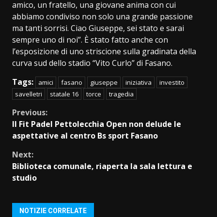
amico, un fratello, una giovane anima con cui
abbiamo condiviso non solo una grande passione
ma tanti sorrisi. Ciao Giuseppe, sei stato e sarai
sempre uno di noi”. È stato fatto anche con
l’esposizione di uno striscione sulla gradinata della
curva sud dello stadio “Vito Curlo” di Fasano.
Tags:
amici
fasano
giuseppe
iniziativa
investito
savelletri
statale 16
torce
tragedia
Continue
Previous:
Il Fit Padel Pettolecchia Open non delude le
Reading
aspettative al centro Bs sport Fasano
Next:
Biblioteca comunale, riaperta la sala lettura e
studio
NOTIZIE CORRELATE