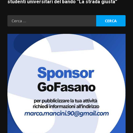
studenti universitari del bando “La strada giusta”
Ricerca
per:
Savelletri in festa, domani sera
grande spettacolo con Uccio De
Santis
8 Agosto 2026 07:30
3
Politiche Giovanili e Mobilità
Sostenibile: premiati gli studenti
universitari del bando “La strada