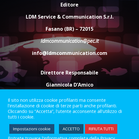
Cura dei beni comuni e
Editore
cittadinanza attiva: online
l’avviso per la gestione
LDM Service & Communication S.r.l.
condivisa della Villetta di
4
Laureto
Fasano (BR) – 72015
6 Agosto 2026 06:20
ldmcommunication@pec.it
La magia del Minareto e la prima
assoluta de “L’Albergo
info@ldmcommunication.com
Belvedere. Il rapimento”
6 Agosto 2026 06:15
5
Direttore Responsabile
Giannicola D’Amico
Il sito non utilizza cookie profilanti ma consente
Termini e Condizioni
Privacy Policy
l'installazione di cookie di terze parti anche profilanti.
Informazioni Legali
Cliccando su “Accetta”, l'utente acconsente all'utilizzo di
tutti i cookie.
Facebook
Instagram
Youtube
Impostazioni cookie
ACCETTO
RIFIUTA TUTTI
Potrete trovare l'informativa completa della Privacy