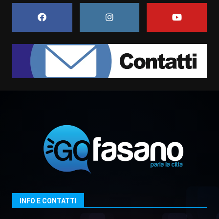
5 Agosto 2026 11:03
7
Fasanese ferito a colpi di arma
da fuoco
6 Agosto 2026 18:13
1
Carta d’identità: continua il piano
di aperture straordinarie del
Comune di Fasano
6 Agosto 2026 14:16
2
Grazia Neglia, coordinatrice
cittadina di Fratelli d’Italia,
pronta a tornare in Consiglio
comunale
3
INFO E CONTATTI
6 Agosto 2026 08:00