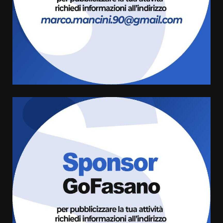
3
6 Agosto 2026 08:00
Cura dei beni comuni e
cittadinanza attiva: online
l’avviso per la gestione
condivisa della Villetta di
4
Laureto
6 Agosto 2026 06:20
La magia del Minareto e la prima
assoluta de “L’Albergo
Belvedere. Il rapimento”
6 Agosto 2026 06:15
5
Serie D, l’Us Fasano è escluso
dal campionato
5 Agosto 2026 17:30
6
Truffatori in azione nelle