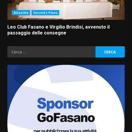
Attualità
Secondo Piano
Leo Club Fasano e Virgilio Brindisi, avvenuto il
passaggio delle consegne
Ricerca
per:
Grazia Neglia, coordinatrice
cittadina di Fratelli d’Italia,
pronta a tornare in Consiglio
comunale