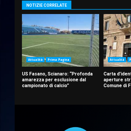
NOTIZIE CORRELATE
Attualità
Prima Pagina
Attualità
US Fasano, Scianaro: “Profonda
Carta d’ident
amarezza per esclusione dal
aperture str
campionato di calcio”
Comune di 