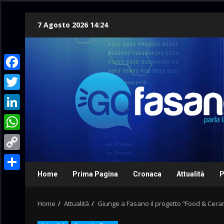
Skip
7 Agosto 2026 14:24
to
content
Facebook
Twitter
LinkedIn
WhatsApp
Copy
Link
Home
Prima Pagina
Cronaca
Attualità
P
Condividi
Home
Attualità
Giunge a Fasano il progetto “Food & Cera