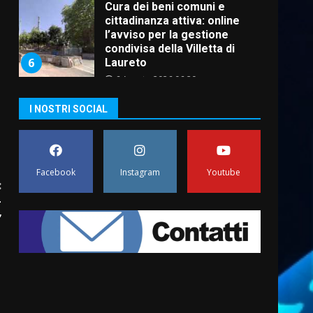
Cura dei beni comuni e
cittadinanza attiva: online
l’avviso per la gestione
condivisa della Villetta di
6
Laureto
6 Agosto 2026 06:20
La magia del Minareto e la
I NOSTRI SOCIAL
prima assoluta de “L’Albergo
Belvedere. Il rapimento”
6 Agosto 2026 06:15
7
Facebook
Instagram
Youtube
“I Contestatori: Musica di
:
Rivoluzione”: nuovo
+
appuntamento con “Fasano in
”
Banda”
1
7 Agosto 2026 06:05
US Fasano, Scianaro:
“Profonda amarezza per
esclusione dal campionato di
calcio”