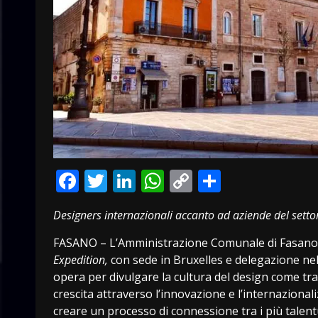
Facebook
Twitter
LinkedIn
WhatsApp
Copy
Condivid
Link
Designers internazionali accanto ad aziende del setto
FASANO – L’Amministrazione Comunale di Fasano è
Expedition,
con sede in Bruxelles e delegazione ne
opera per divulgare la cultura del design come tram
crescita attraverso l’innovazione e l’internaziona
creare un processo di connessione tra i più talentu