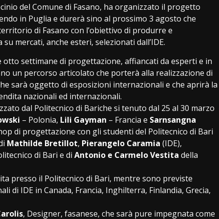
ocinio del Comune di Fasano, ha organizzato il progetto
endo in Puglia e durerà sino al prossimo 3 agosto che
erritorio di Fasano con l’obiettivo di produrre e
 su mercati, anche esteri, selezionati dall’IDE.
 otto settimane di progettazione, affiancati da esperti e in
no un percorso articolato che porterà alla realizzazione di
che sarà oggetto di esposizioni internazionali e che aprirà la
vendita nazionali ed internazionali.
zzato dal Politecnico di Bariche si tenuto dal 25 al 30 marzo
owski
– Polonia,
Lili Gayman
– Francia e
Sarnsangna
 di progettazione con gli studenti del Politecnico di Bari
di
Mathilde Bretillot
,
Pierangelo Caramia
(IDE),
olitecnico di Bari e di
Antonio e Carmelo Vestita
della
ta presso il Politecnico di Bari, mentre sono previste
li di IDE in Canada, Francia, Inghilterra, Finlandia, Grecia,
arolis
, Designer, fasanese, che sarà pure impegnata come