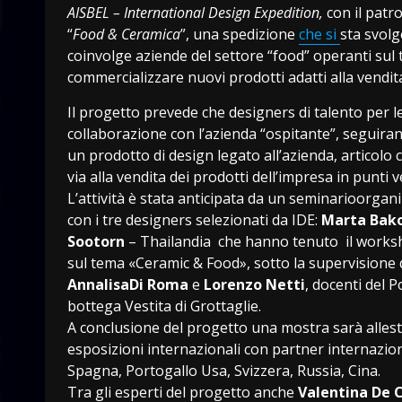
AISBEL – International Design Expedition,
con il patr
“
Food & Ceramica
”, una spedizione
che si
sta svolg
coinvolge aziende del settore “food” operanti sul t
commercializzare nuovi prodotti adatti alla vendita
Il progetto prevede che designers di talento per le
collaborazione con l’azienda “ospitante”, seguiran
un prodotto di design legato all’azienda, articolo 
via alla vendita dei prodotti dell’impresa in punti 
L’attività è stata anticipata da un seminarioorgani
con i tre designers selezionati da IDE:
Marta Bak
Sootorn
– Thailandia che hanno tenuto il workshop
sul tema «Ceramic & Food», sotto la supervisione 
AnnalisaDi Roma
e
Lorenzo Netti
, docenti del P
bottega Vestita di Grottaglie.
A conclusione del progetto una mostra sarà allesti
esposizioni internazionali con partner internaziona
Spagna, Portogallo Usa, Svizzera, Russia, Cina.
Tra gli esperti del progetto anche
Valentina De C