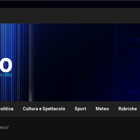
olitica
Cultura e Spettacolo
Sport
Meteo
Rubriche
mica”