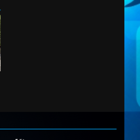
2
7 Agosto 2026 06:00
Fasanese ferito a colpi di
arma da fuoco
6 Agosto 2026 18:13
3
Carta d’identità: continua il
piano di aperture
straordinarie del Comune di
Fasano
4
6 Agosto 2026 14:16
Grazia Neglia, coordinatrice
cittadina di Fratelli d’Italia,
pronta a tornare in Consiglio
comunale
5
6 Agosto 2026 08:00