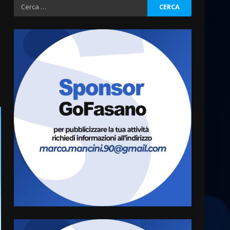
Ricerca
per:
Fasanese ferito a colpi di
arma da fuoco
6 Agosto 2026 18:13
3
Carta d’identità: continua il
piano di aperture
straordinarie del Comune di
Fasano
4
6 Agosto 2026 14:16
Grazia Neglia, coordinatrice
cittadina di Fratelli d’Italia,
pronta a tornare in Consiglio
comunale
5
6 Agosto 2026 08:00