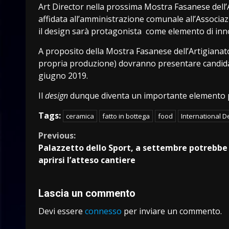
Art Director nella prossima Mostra Fasanese dell’A
affidata all’amministrazione comunale all’Associaz
il design sarà protagonista come elemento di inn
A proposito della Mostra Fasanese dell’Artigianato
propria produzione) dovranno presentare candidat
giugno 2019.
Il
design
dunque diventa un importante elemento per
Tags:
ceramica
fatto in bottega
food
International D
Continue
Previous:
Palazzetto dello Sport, a settembre potrebbe
Reading
aprirsi l’atteso cantiere
Lascia un commento
Devi essere
connesso
per inviare un commento.