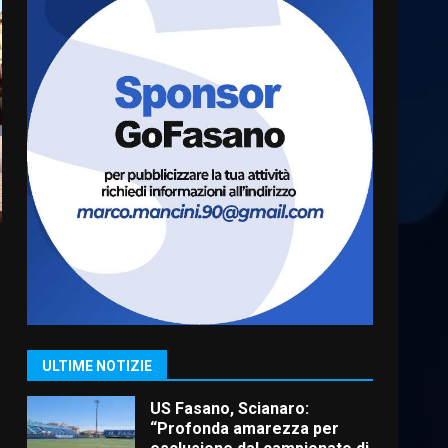
Cura dei beni comuni e
cittadinanza attiva: online
l’avviso per la gestione
condivisa della Villetta di
6
Laureto
6 Agosto 2026 06:20
La magia del Minareto e la
prima assoluta de “L’Albergo
Belvedere. Il rapimento”
6 Agosto 2026 06:15
7
“I Contestatori: Musica di
Rivoluzione”: nuovo
appuntamento con “Fasano in
Banda”
1
ULTIME NOTIZIE
7 Agosto 2026 06:05
US Fasano, Scianaro:
“Profonda amarezza per