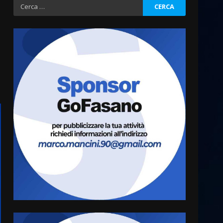
Ricerca
per:
Grazia Neglia, coordinatrice
cittadina di Fratelli d’Italia,
pronta a tornare in Consiglio
comunale
3
6 Agosto 2026 08:00
Cura dei beni comuni e
cittadinanza attiva: online
l’avviso per la gestione
condivisa della Villetta di
4
Laureto
6 Agosto 2026 06:20
La magia del Minareto e la
prima assoluta de “L’Albergo
Belvedere. Il rapimento”
6 Agosto 2026 06:15
5