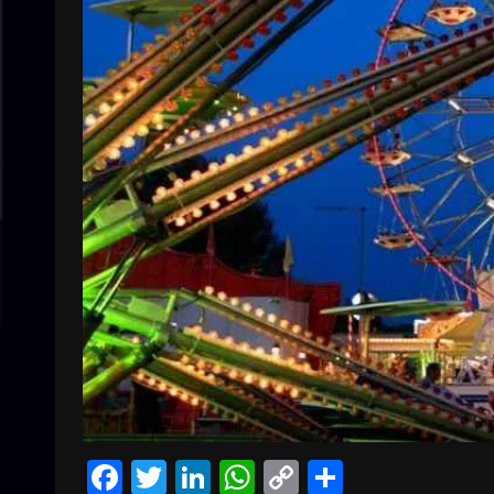
Facebook
Twitter
LinkedIn
WhatsApp
Copy
Condivid