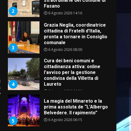
straordinarie del Comune di
Fasano
2
6 Agosto 2026 14:16
Grazia Neglia, coordinatrice
cittadina di Fratelli d’Italia,
pronta a tornare in Consiglio
comunale
3
6 Agosto 2026 08:00
Cura dei beni comuni e
cittadinanza attiva: online
l’avviso per la gestione
condivisa della Villetta di
:
4
Laureto
i
6 Agosto 2026 06:20
”
La magia del Minareto e la
prima assoluta de “L’Albergo
Belvedere. Il rapimento”
6 Agosto 2026 06:15
5