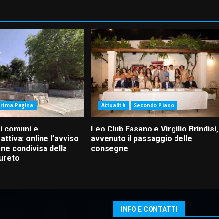
Prima Pagina
Attualità
Secondo Piano
ni comuni e
Leo Club Fasano e Virgilio Brindisi,
attiva: online l’avviso
avvenuto il passaggio delle
one condivisa della
consegne
aureto
INFO E CONTATTI