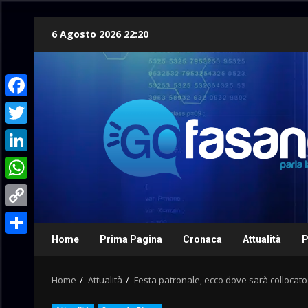
Skip
6 Agosto 2026 22:20
to
content
Facebook
Twitter
LinkedIn
WhatsApp
Copy
Link
Home
Prima Pagina
Cronaca
Attualità
P
Condividi
Home
Attualità
Festa patronale, ecco dove sarà collocato 