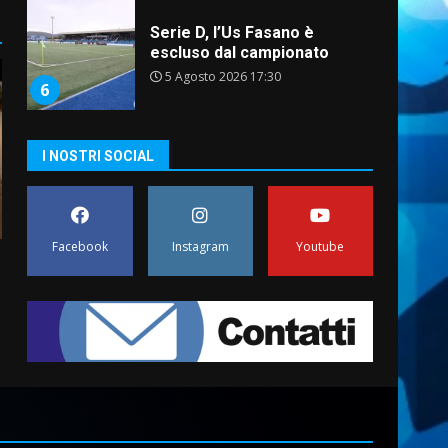
Serie D, l’Us Fasano è
escluso dal campionato
5 Agosto 2026 17:30
6
I NOSTRI SOCIAL
Truffatori in azione nelle
frazioni fasanesi
5 Agosto 2026 11:03
7
Facebook
Instagram
Youtube
Fasanese ferito a colpi di
arma da fuoco
6 Agosto 2026 18:13
1
Carta d’identità: continua il
piano di aperture
straordinarie del Comune di
Fasano