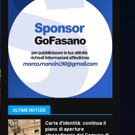
Serie D, l’Us Fasano è
escluso dal campionato
5 Agosto 2026 17:30
6
Truffatori in azione nelle
frazioni fasanesi
5 Agosto 2026 11:03
7
Fasanese ferito a colpi di
arma da fuoco
6 Agosto 2026 18:13
1
ULTIME NOTIZIE
Carta d’identità: continua il
piano di aperture