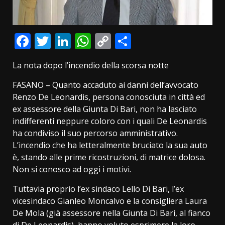
Facebook
Twitter
LinkedIn
WhatsApp
Copy
Condividi
Link
La nota dopo l’incendio della scorsa notte
FASANO – Quanto accaduto ai danni dell’avvocato
Renzo De Leonardis, persona conosciuta in città ed
ex assessore della Giunta Di Bari, non ha lasciato
indifferenti neppure coloro con i quali De Leonardis
ha condiviso il suo percorso amministrativo.
L’incendio che ha letteralmente bruciato la sua auto
è, stando alle prime ricostruzioni, di matrice dolosa.
Non si conosco ad oggi i motivi.
Tuttavia proprio l’ex sindaco Lello Di Bari, l’ex
vicesindaco Gianleo Moncalvo e la consigliera Laura
De Mola (già assessore nella Giunta Di Bari, al fianco
di De Leonardis), hanno voluto esprimere la loro