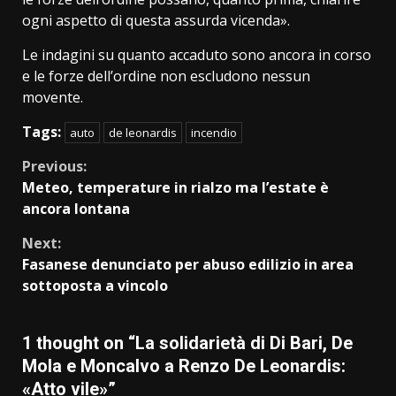
ogni aspetto di questa assurda vicenda».
Le indagini su quanto accaduto sono ancora in corso
e le forze dell’ordine non escludono nessun
movente.
Tags:
auto
de leonardis
incendio
Continue
Previous:
Meteo, temperature in rialzo ma l’estate è
Reading
ancora lontana
Next:
Fasanese denunciato per abuso edilizio in area
sottoposta a vincolo
1 thought on “
La solidarietà di Di Bari, De
Mola e Moncalvo a Renzo De Leonardis:
«Atto vile»
”