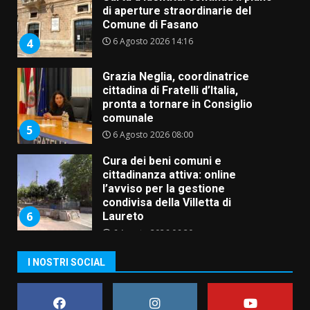
di aperture straordinarie del
Comune di Fasano
6 Agosto 2026 14:16
4
Grazia Neglia, coordinatrice
cittadina di Fratelli d’Italia,
pronta a tornare in Consiglio
comunale
5
6 Agosto 2026 08:00
Cura dei beni comuni e
cittadinanza attiva: online
l’avviso per la gestione
condivisa della Villetta di
6
Laureto
6 Agosto 2026 06:20
La magia del Minareto e la prima
assoluta de “L’Albergo
I NOSTRI SOCIAL
Belvedere. Il rapimento”
6 Agosto 2026 06:15
7