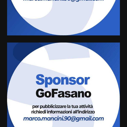
Carta d’identità: continua il piano
di aperture straordinarie del
Comune di Fasano
6 Agosto 2026 14:16
4
Grazia Neglia, coordinatrice
cittadina di Fratelli d’Italia,
pronta a tornare in Consiglio
comunale
5
6 Agosto 2026 08:00
Cura dei beni comuni e
cittadinanza attiva: online
l’avviso per la gestione
condivisa della Villetta di
6
Laureto
6 Agosto 2026 06:20
La magia del Minareto e la prima
assoluta de “L’Albergo
Belvedere. Il rapimento”
6 Agosto 2026 06:15
7