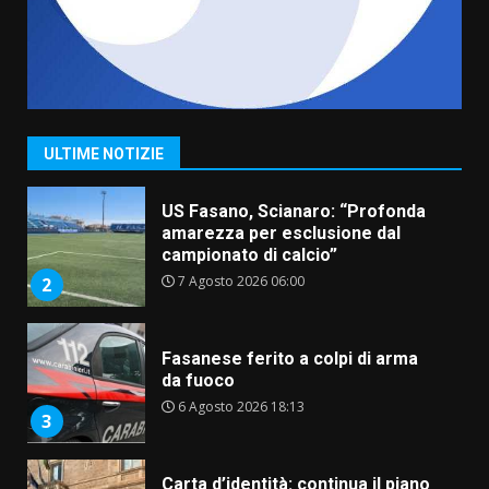
“I Contestatori: Musica di
Rivoluzione”: nuovo
appuntamento con “Fasano in
Banda”
1
7 Agosto 2026 06:05
ULTIME NOTIZIE
US Fasano, Scianaro: “Profonda
amarezza per esclusione dal
campionato di calcio”
7 Agosto 2026 06:00
2
Fasanese ferito a colpi di arma
da fuoco
6 Agosto 2026 18:13
3
Carta d’identità: continua il piano