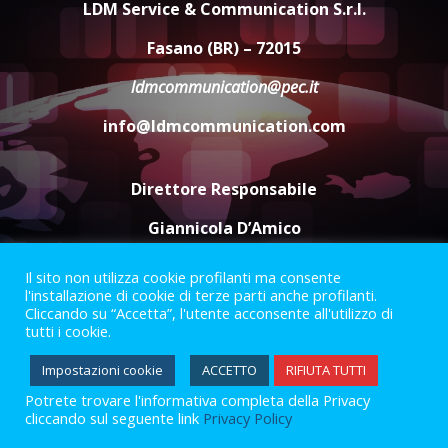
Comune di Fasano
LDM Service & Communication S.r.l.
6 Agosto 2026 14:16
4
Fasano (BR) – 72015
Grazia Neglia, coordinatrice
ldmcommunication@pec.it
cittadina di Fratelli d’Italia,
pronta a tornare in Consiglio
info@ldmcommunication.com
comunale
5
6 Agosto 2026 08:00
Direttore Responsabile
Giannicola D’Amico
Il sito non utilizza cookie profilanti ma consente
Termini e Condizioni
Privacy Policy
l'installazione di cookie di terze parti anche profilanti.
Informazioni Legali
Cliccando su “Accetta”, l'utente acconsente all'utilizzo di
tutti i cookie.
Facebook
Instagram
Youtube
Impostazioni cookie
ACCETTO
RIFIUTA TUTTI
Potrete trovare l'informativa completa della Privacy
2023 © Gofasano
|
Powered by
Creativestudio
&
LGC
.
cliccando sul seguente link
Privacy Policy