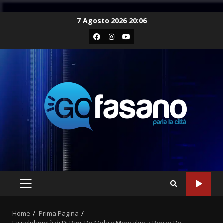
Skip
7 Agosto 2026 20:06
to
Facebook
Instagram
Youtube
content
PRIMARY
MENU
Home
Prima Pagina
La solidarietà di Di Bari, De Mola e Moncalvo a Renzo De