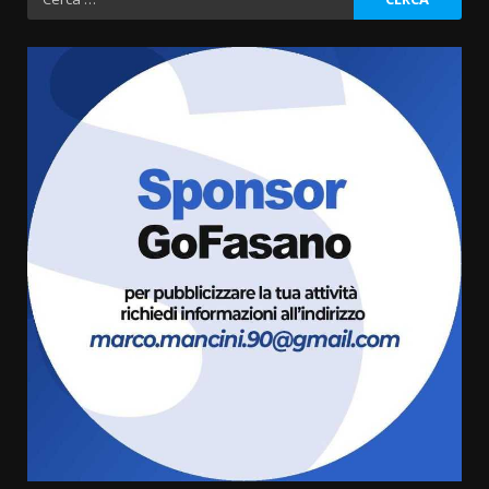
per:
Politiche Giovanili e Mobilità
Sostenibile: premiati gli studenti
universitari del bando “La strada
giusta”
3
8 Agosto 2026 07:15
“I Contestatori: Musica di
Rivoluzione”: nuovo
appuntamento con “Fasano in
Banda”
4
7 Agosto 2026 06:05