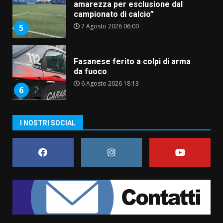
amarezza per esclusione dal
campionato di calcio”
7 Agosto 2026 06:00
5
Fasanese ferito a colpi di arma
da fuoco
6 Agosto 2026 18:13
6
Carta d’identità: continua il piano
I NOSTRI SOCIAL
di aperture straordinarie del
Comune di Fasano
6 Agosto 2026 14:16
7
La Banda Città di Fasano apre
ufficialmente la Festa di
Savelletri
8 Agosto 2026 11:00
1