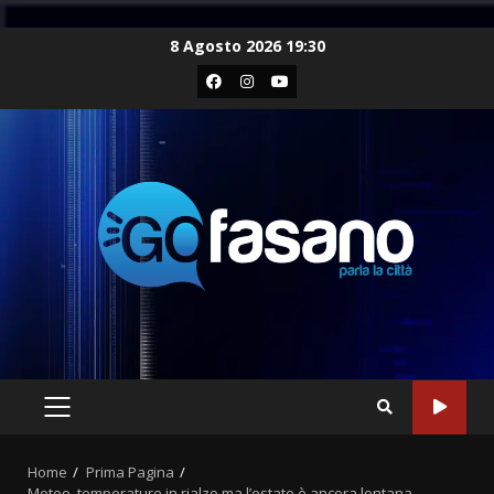
Skip
8 Agosto 2026 19:30
to
Facebook
Instagram
Youtube
content
PRIMARY
MENU
Home
Prima Pagina
Meteo, temperature in rialzo ma l’estate è ancora lontana