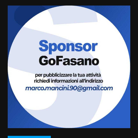
US Fasano, Scianaro: “Profonda
amarezza per esclusione dal
campionato di calcio”
7 Agosto 2026 06:00
5
Fasanese ferito a colpi di arma
da fuoco
6 Agosto 2026 18:13
6
Carta d’identità: continua il piano
di aperture straordinarie del
Comune di Fasano
6 Agosto 2026 14:16
7
La Banda Città di Fasano apre
ufficialmente la Festa di
Savelletri