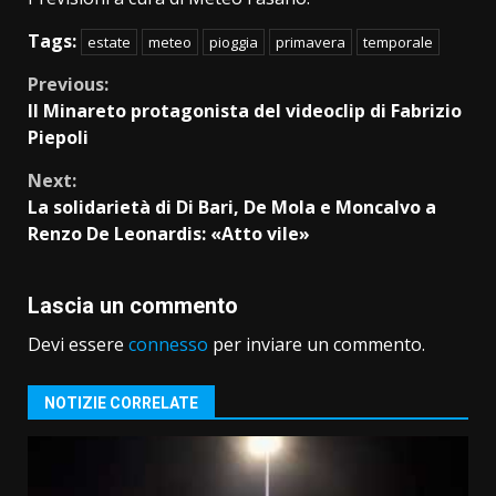
Tags:
estate
meteo
pioggia
primavera
temporale
Continue
Previous:
Il Minareto protagonista del videoclip di Fabrizio
Reading
Piepoli
Next:
La solidarietà di Di Bari, De Mola e Moncalvo a
Renzo De Leonardis: «Atto vile»
Lascia un commento
Devi essere
connesso
per inviare un commento.
NOTIZIE CORRELATE