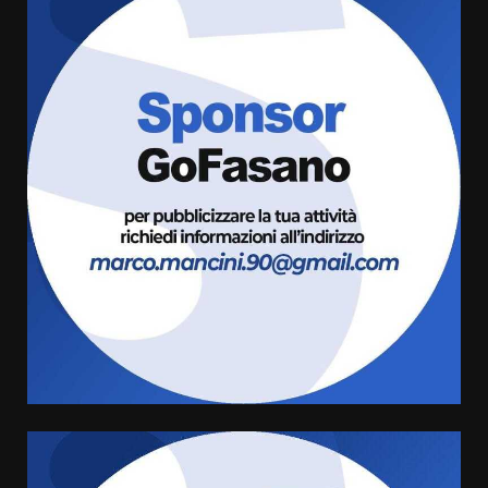
Politiche Giovanili e Mobilità
Sostenibile: premiati gli studenti
universitari del bando “La strada
giusta”
3
8 Agosto 2026 07:15
“I Contestatori: Musica di
Rivoluzione”: nuovo
appuntamento con “Fasano in
Banda”
4
7 Agosto 2026 06:05
US Fasano, Scianaro: “Profonda
amarezza per esclusione dal
campionato di calcio”
7 Agosto 2026 06:00
5
Fasanese ferito a colpi di arma
da fuoco