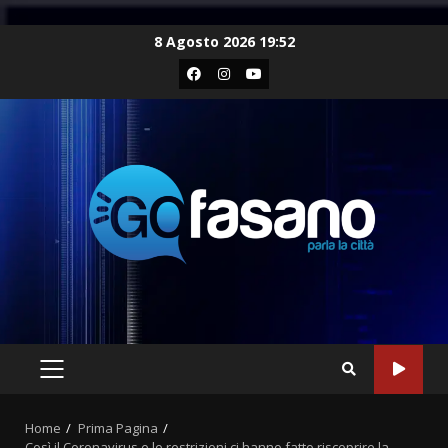
Skip
8 Agosto 2026 19:52
to
Facebook
Instagram
Youtube
content
PRIMARY
MENU
Home
Prima Pagina
Così il Coronavirus e le restrizioni ci hanno fatto riscoprire la