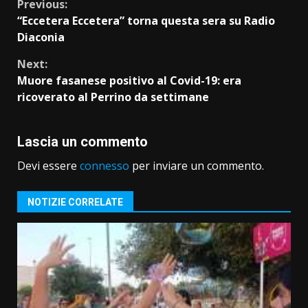
Continue
Previous:
“Eccetera Eccetera” torna questa sera su Radio
Reading
Diaconia
Next:
Muore fasanese positivo al Covid-19: era
ricoverato al Perrino da settimane
Lascia un commento
Devi essere
connesso
per inviare un commento.
NOTIZIE CORRELATE