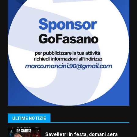
6 Agosto 2026 18:13
6
Carta d’identità: continua il piano
di aperture straordinarie del
Comune di Fasano
6 Agosto 2026 14:16
7
La Banda Città di Fasano apre
ufficialmente la Festa di
Savelletri
8 Agosto 2026 11:00
1
Savelletri in festa, domani sera
grande spettacolo con Uccio De
Santis
ULTIME NOTIZIE
8 Agosto 2026 07:30
2
Politiche Giovanili e Mobilità