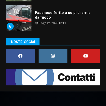
6
Carta d’identità: continua il piano
di aperture straordinarie del
Comune di Fasano
6 Agosto 2026 14:16
7
I NOSTRI SOCIAL
La Banda Città di Fasano apre
ufficialmente la Festa di
Savelletri
8 Agosto 2026 11:00
1
Savelletri in festa, domani sera
grande spettacolo con Uccio De
Santis
8 Agosto 2026 07:30
2
Politiche Giovanili e Mobilità
Sostenibile: premiati gli studenti