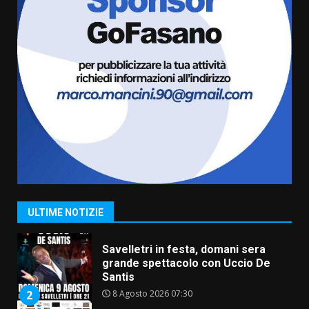
da fuoco
6 Agosto 2026 18:13
6
Carta d’identità: continua il piano
di aperture straordinarie del
Comune di Fasano
6 Agosto 2026 14:16
7
La Banda Città di Fasano apre
ufficialmente la Festa di
Savelletri
8 Agosto 2026 11:00
1
ULTIME NOTIZIE
Savelletri in festa, domani sera
grande spettacolo con Uccio De
Santis
8 Agosto 2026 07:30
2