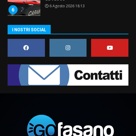
6 Agosto 2026 18:13
6
Carta d’identità: continua il piano
I NOSTRI SOCIAL
di aperture straordinarie del
Comune di Fasano
6 Agosto 2026 14:16
7
La Banda Città di Fasano apre
ufficialmente la Festa di
Savelletri
8 Agosto 2026 11:00
1
Savelletri in festa, domani sera
grande spettacolo con Uccio De
Santis
8 Agosto 2026 07:30
2