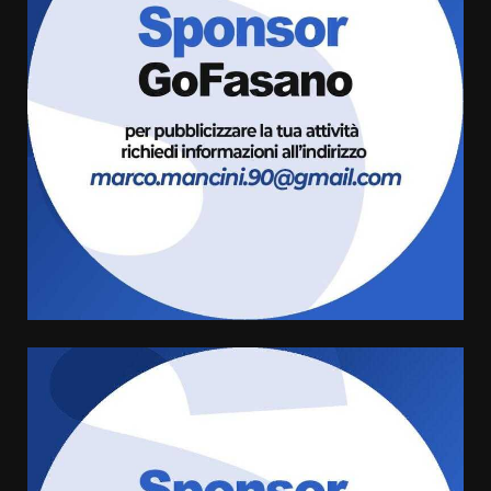
Politiche Giovanili e Mobilità
Sostenibile: premiati gli studenti
universitari del bando “La strada
giusta”
3
8 Agosto 2026 07:15
“I Contestatori: Musica di
Rivoluzione”: nuovo
appuntamento con “Fasano in
Banda”
4
7 Agosto 2026 06:05
US Fasano, Scianaro: “Profonda
amarezza per esclusione dal
campionato di calcio”
7 Agosto 2026 06:00
5
Fasanese ferito a colpi di arma