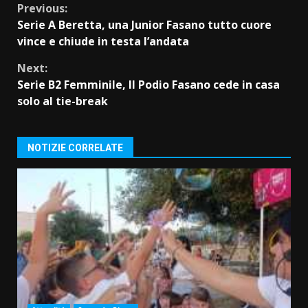
Continue
Previous:
Serie A Beretta, una Junior Fasano tutto cuore
Reading
vince e chiude in testa l’andata
Next:
Serie B2 Femminile, Il Podio Fasano cede in casa
solo al tie-break
NOTIZIE CORRELATE