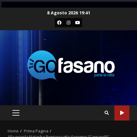
Skip
8 Agosto 2026 19:41
to
Facebook
Instagram
Youtube
content
PRIMARY
MENU
Home
Prima Pagina
Alla piccola Natasha Pentassuglia il premio “Carparelli”