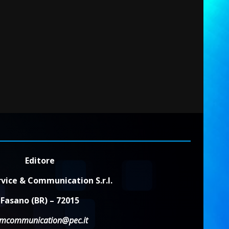
Editore
vice & Communication S.r.l.
Fasano (BR) – 72015
dmcommunication@pec.it