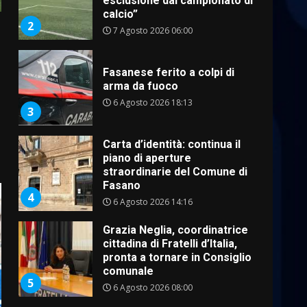
Fasanese ferito a colpi di
arma da fuoco
6 Agosto 2026 18:13
3
Carta d’identità: continua il
piano di aperture
straordinarie del Comune di
Fasano
4
6 Agosto 2026 14:16
Grazia Neglia, coordinatrice
cittadina di Fratelli d’Italia,
pronta a tornare in Consiglio
comunale
5
6 Agosto 2026 08:00
Cura dei beni comuni e
cittadinanza attiva: online
l’avviso per la gestione
condivisa della Villetta di