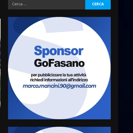
Ricerca
per:
Fasanese ferito a colpi di
arma da fuoco
6 Agosto 2026 18:13
3
Carta d’identità: continua il
piano di aperture
straordinarie del Comune di
Fasano
4
6 Agosto 2026 14:16
Grazia Neglia, coordinatrice
cittadina di Fratelli d’Italia,
pronta a tornare in Consiglio
comunale
5
6 Agosto 2026 08:00
Cura dei beni comuni e
cittadinanza attiva: online
l’avviso per la gestione