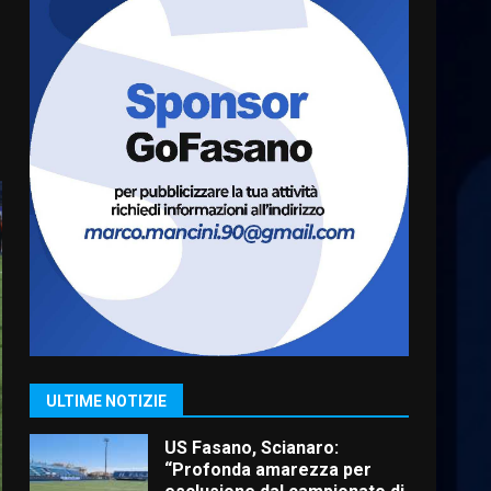
condivisa della Villetta di
6
Laureto
6 Agosto 2026 06:20
La magia del Minareto e la
prima assoluta de “L’Albergo
Belvedere. Il rapimento”
6 Agosto 2026 06:15
7
“I Contestatori: Musica di
Rivoluzione”: nuovo
appuntamento con “Fasano in
Banda”
1
7 Agosto 2026 06:05
US Fasano, Scianaro:
“Profonda amarezza per
ULTIME NOTIZIE
esclusione dal campionato di
calcio”
2
7 Agosto 2026 06:00