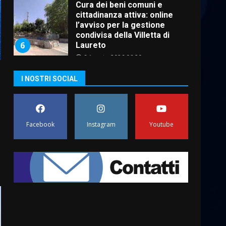
6
Laureto
6 Agosto 2026 06:20
La magia del Minareto e la
prima assoluta de “L’Albergo
Belvedere. Il rapimento”
6 Agosto 2026 06:15
7
I NOSTRI SOCIAL
“I Contestatori: Musica di
Rivoluzione”: nuovo
appuntamento con “Fasano in
Facebook
Instagram
Youtube
Banda”
1
7 Agosto 2026 06:05
US Fasano, Scianaro:
“Profonda amarezza per
esclusione dal campionato di
calcio”
2
7 Agosto 2026 06:00