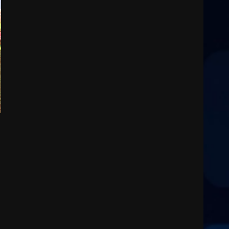
Fasanese ferito a colpi di
arma da fuoco
6 Agosto 2026 18:13
3
Carta d’identità: continua il
piano di aperture
straordinarie del Comune di
Fasano
4
6 Agosto 2026 14:16
Grazia Neglia, coordinatrice
cittadina di Fratelli d’Italia,
pronta a tornare in Consiglio
comunale
5
6 Agosto 2026 08:00