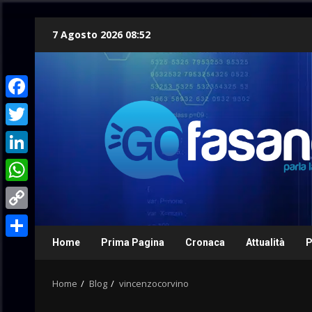
Skip
7 Agosto 2026 08:52
to
content
Facebook
Twitter
LinkedIn
WhatsApp
Copy
Link
Home
Prima Pagina
Cronaca
Attualità
P
Condividi
Home
Blog
vincenzocorvino