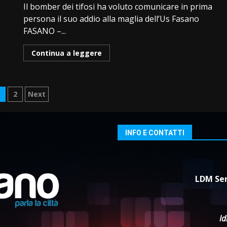
Il bomber dei tifosi ha voluto comunicare in prima
persona il suo addio alla maglia dell’Us Fasano
FASANO –...
Continua a leggere
aginazione
1
2
Next
egli
rticoli
INFO E CONTATTI
LDM Ser
l