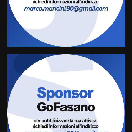
Carta d’identità: continua il piano
di aperture straordinarie del
Comune di Fasano
6 Agosto 2026 14:16
4
Grazia Neglia, coordinatrice
cittadina di Fratelli d’Italia,
pronta a tornare in Consiglio
comunale
5
6 Agosto 2026 08:00
Cura dei beni comuni e
cittadinanza attiva: online
l’avviso per la gestione
condivisa della Villetta di
6
Laureto
6 Agosto 2026 06:20
La magia del Minareto e la prima
assoluta de “L’Albergo