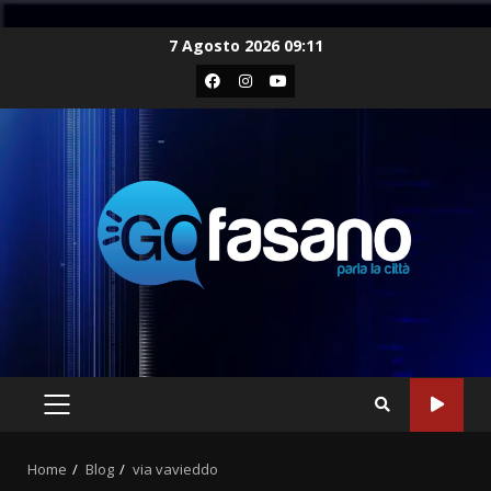
Skip
7 Agosto 2026 09:11
to
Facebook
Instagram
Youtube
content
PRIMARY
MENU
Home
Blog
via vavieddo