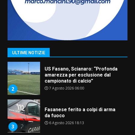
Belvedere. Il rapimento”
6 Agosto 2026 06:15
7
“I Contestatori: Musica di
Rivoluzione”: nuovo
appuntamento con “Fasano in
Banda”
1
ULTIME NOTIZIE
7 Agosto 2026 06:05
US Fasano, Scianaro: “Profonda
amarezza per esclusione dal
campionato di calcio”
7 Agosto 2026 06:00
2
Fasanese ferito a colpi di arma
da fuoco
6 Agosto 2026 18:13
3