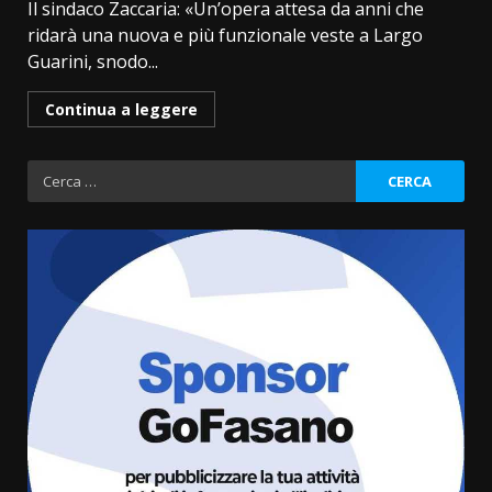
Il sindaco Zaccaria: «Un’opera attesa da anni che
ridarà una nuova e più funzionale veste a Largo
Guarini, snodo...
Continua a leggere
Ricerca
per:
Fasanese ferito a colpi di arma
da fuoco
6 Agosto 2026 18:13
3