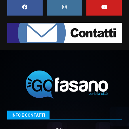
6 Agosto 2026 06:15
7
“I Contestatori: Musica di
Rivoluzione”: nuovo
appuntamento con “Fasano in
Banda”
1
7 Agosto 2026 06:05
US Fasano, Scianaro: “Profonda
amarezza per esclusione dal
campionato di calcio”
7 Agosto 2026 06:00
2
Fasanese ferito a colpi di arma
da fuoco
6 Agosto 2026 18:13
3
INFO E CONTATTI