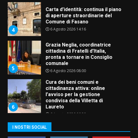
Carta d’identità: continua il piano
di aperture straordinarie del
Comune di Fasano
6 Agosto 2026 14:16
4
Grazia Neglia, coordinatrice
cittadina di Fratelli d’Italia,
pronta a tornare in Consiglio
comunale
5
6 Agosto 2026 08:00
Cura dei beni comuni e
cittadinanza attiva: online
l’avviso per la gestione
condivisa della Villetta di
6
Laureto
6 Agosto 2026 06:20
La magia del Minareto e la prima
I NOSTRI SOCIAL
assoluta de “L’Albergo
Belvedere. Il rapimento”