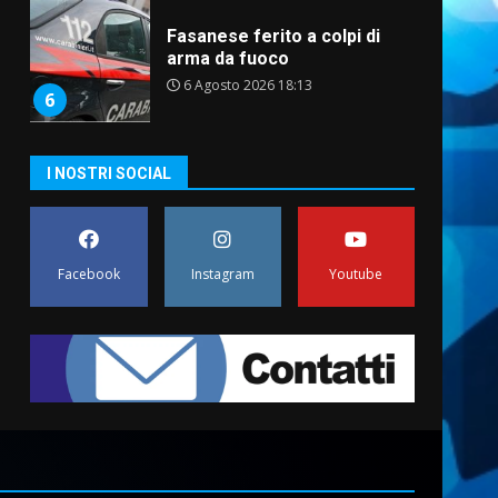
Fasanese ferito a colpi di
arma da fuoco
6 Agosto 2026 18:13
6
Carta d’identità: continua il
I NOSTRI SOCIAL
piano di aperture
straordinarie del Comune di
Fasano
7
6 Agosto 2026 14:16
Facebook
Instagram
Youtube
La Banda Città di Fasano apre
ufficialmente la Festa di
Savelletri
8 Agosto 2026 11:00
1
Savelletri in festa, domani
sera grande spettacolo con
Uccio De Santis