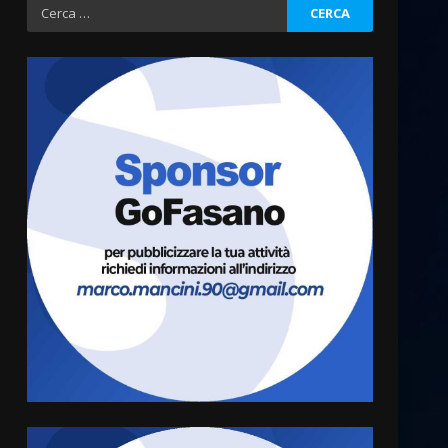
Ricerca
per:
Politiche Giovanili e Mobilità
Sostenibile: premiati gli
studenti universitari del
bando “La strada giusta”
3
8 Agosto 2026 07:15
“I Contestatori: Musica di
Rivoluzione”: nuovo
appuntamento con “Fasano in
Banda”
4
7 Agosto 2026 06:05
US Fasano, Scianaro:
“Profonda amarezza per
esclusione dal campionato di
calcio”
5
7 Agosto 2026 06:00