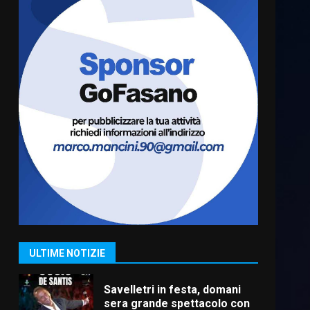
Fasanese ferito a colpi di
arma da fuoco
6 Agosto 2026 18:13
6
Carta d’identità: continua il
piano di aperture
straordinarie del Comune di
Fasano
7
6 Agosto 2026 14:16
La Banda Città di Fasano apre
ufficialmente la Festa di
Savelletri
8 Agosto 2026 11:00
1
ULTIME NOTIZIE
Savelletri in festa, domani
sera grande spettacolo con