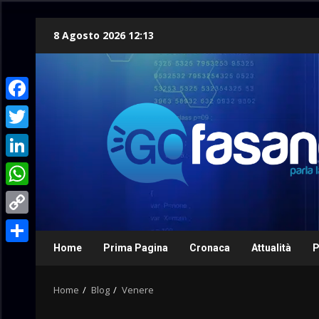
Skip
8 Agosto 2026 12:13
to
content
Facebook
Twitter
LinkedIn
WhatsApp
Copy
Link
Home
Prima Pagina
Cronaca
Attualità
P
Condividi
Home
Blog
Venere