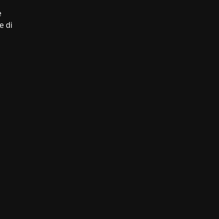
e
e di