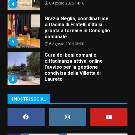
6 Agosto 2026 14:16
4
Grazia Neglia, coordinatrice
cittadina di Fratelli d’Italia,
pronta a tornare in Consiglio
comunale
5
6 Agosto 2026 08:00
Cura dei beni comuni e
cittadinanza attiva: online
l’avviso per la gestione
condivisa della Villetta di
6
Laureto
6 Agosto 2026 06:20
La magia del Minareto e la prima
I NOSTRI SOCIAL
assoluta de “L’Albergo
Belvedere. Il rapimento”
6 Agosto 2026 06:15
7
“I Contestatori: Musica di