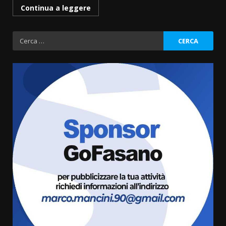
Continua a leggere
Ricerca
per:
Fasanese ferito a colpi di arma
da fuoco
6 Agosto 2026 18:13
3
Carta d’identità: continua il piano
di aperture straordinarie del