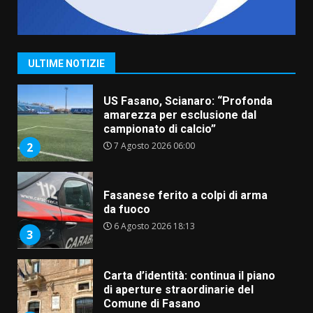
“I Contestatori: Musica di
Rivoluzione”: nuovo
appuntamento con “Fasano in
Banda”
1
ULTIME NOTIZIE
7 Agosto 2026 06:05
US Fasano, Scianaro: “Profonda
amarezza per esclusione dal
campionato di calcio”
7 Agosto 2026 06:00
2
Fasanese ferito a colpi di arma
da fuoco
6 Agosto 2026 18:13
3
Carta d’identità: continua il piano
di aperture straordinarie del
Comune di Fasano