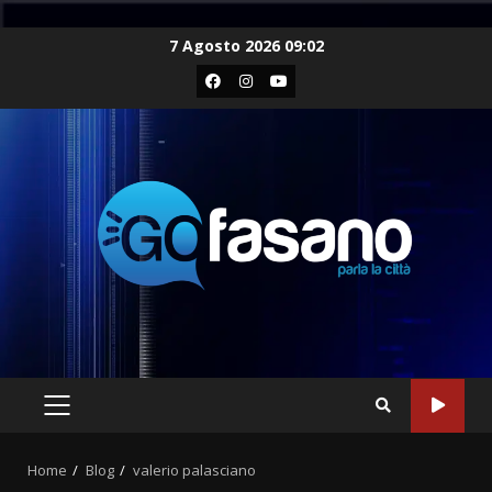
Skip
7 Agosto 2026 09:02
to
Facebook
Instagram
Youtube
content
PRIMARY
MENU
Home
Blog
valerio palasciano