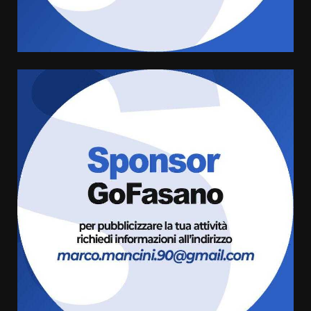
Comune di Fasano
6 Agosto 2026 14:16
4
Grazia Neglia, coordinatrice
cittadina di Fratelli d’Italia,
pronta a tornare in Consiglio
comunale
5
6 Agosto 2026 08:00
Cura dei beni comuni e
cittadinanza attiva: online
l’avviso per la gestione
condivisa della Villetta di
6
Laureto
6 Agosto 2026 06:20
La magia del Minareto e la prima
assoluta de “L’Albergo
Belvedere. Il rapimento”
6 Agosto 2026 06:15
7