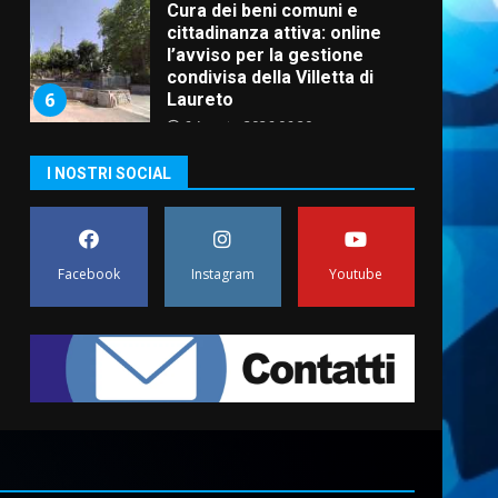
Cura dei beni comuni e
cittadinanza attiva: online
l’avviso per la gestione
condivisa della Villetta di
6
Laureto
6 Agosto 2026 06:20
La magia del Minareto e la
I NOSTRI SOCIAL
prima assoluta de “L’Albergo
Belvedere. Il rapimento”
6 Agosto 2026 06:15
7
Facebook
Instagram
Youtube
“I Contestatori: Musica di
Rivoluzione”: nuovo
appuntamento con “Fasano in
Banda”
1
7 Agosto 2026 06:05
US Fasano, Scianaro:
“Profonda amarezza per
esclusione dal campionato di
calcio”