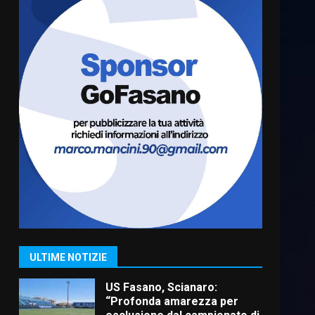
Cura dei beni comuni e
cittadinanza attiva: online
l’avviso per la gestione
condivisa della Villetta di
6
Laureto
6 Agosto 2026 06:20
La magia del Minareto e la
prima assoluta de “L’Albergo
Belvedere. Il rapimento”
6 Agosto 2026 06:15
7
“I Contestatori: Musica di
Rivoluzione”: nuovo
appuntamento con “Fasano in
Banda”
1
ULTIME NOTIZIE
7 Agosto 2026 06:05
US Fasano, Scianaro:
“Profonda amarezza per