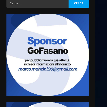
Ricerca
per:
Fasanese ferito a colpi di
arma da fuoco
6 Agosto 2026 18:13
3
Carta d’identità: continua il
piano di aperture
straordinarie del Comune di
Fasano
4
6 Agosto 2026 14:16
Grazia Neglia, coordinatrice
cittadina di Fratelli d’Italia,
pronta a tornare in Consiglio
comunale
5
6 Agosto 2026 08:00