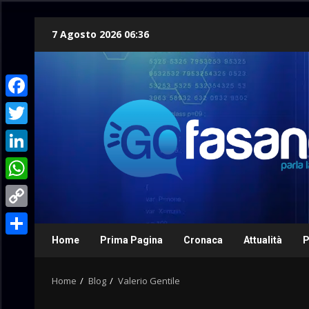
Skip
7 Agosto 2026 06:36
to
content
Facebook
Twitter
LinkedIn
WhatsApp
Copy
Link
Home
Prima Pagina
Cronaca
Attualità
P
Condividi
Home
Blog
Valerio Gentile