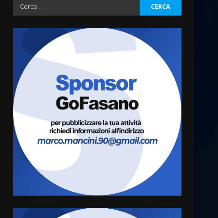
Ricerca
per:
Fasanese ferito a colpi di
arma da fuoco
6 Agosto 2026 18:13
3
Carta d’identità: continua il
piano di aperture
straordinarie del Comune di
Fasano
4
6 Agosto 2026 14:16
Grazia Neglia, coordinatrice
cittadina di Fratelli d’Italia,
pronta a tornare in Consiglio
comunale
5
6 Agosto 2026 08:00