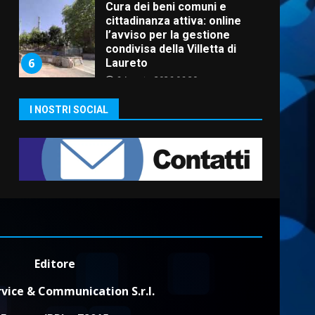
Cura dei beni comuni e
cittadinanza attiva: online
l’avviso per la gestione
condivisa della Villetta di
6
Laureto
6 Agosto 2026 06:20
La magia del Minareto e la
I NOSTRI SOCIAL
prima assoluta de “L’Albergo
Belvedere. Il rapimento”
6 Agosto 2026 06:15
7
“I Contestatori: Musica di
Rivoluzione”: nuovo
appuntamento con “Fasano in
Banda”
1
7 Agosto 2026 06:05
Editore
US Fasano, Scianaro:
“Profonda amarezza per
vice & Communication S.r.l.
esclusione dal campionato di
calcio”