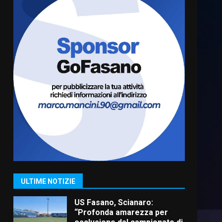
Cura dei beni comuni e
cittadinanza attiva: online
l’avviso per la gestione
condivisa della Villetta di
6
Laureto
6 Agosto 2026 06:20
La magia del Minareto e la
prima assoluta de “L’Albergo
Belvedere. Il rapimento”
6 Agosto 2026 06:15
7
“I Contestatori: Musica di
Rivoluzione”: nuovo
appuntamento con “Fasano in
Banda”
1
ULTIME NOTIZIE
7 Agosto 2026 06:05
US Fasano, Scianaro:
“Profonda amarezza per