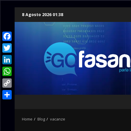
Skip
8 Agosto 2026 01:38
to
content
Facebook
Twitter
LinkedIn
WhatsApp
Copy
Link
Condividi
Home
Blog
vacanze