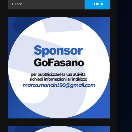
Ricerca
per:
Politiche Giovanili e Mobilità
Sostenibile: premiati gli
studenti universitari del
bando “La strada giusta”
3
8 Agosto 2026 07:15
“I Contestatori: Musica di
Rivoluzione”: nuovo
appuntamento con “Fasano in
Banda”
4
7 Agosto 2026 06:05
US Fasano, Scianaro:
“Profonda amarezza per
esclusione dal campionato di
calcio”
5
7 Agosto 2026 06:00