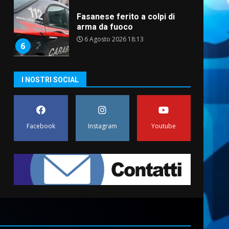
Fasanese ferito a colpi di
arma da fuoco
6 Agosto 2026 18:13
6
Carta d’identità: continua il
I NOSTRI SOCIAL
piano di aperture
straordinarie del Comune di
Fasano
7
6 Agosto 2026 14:16
Facebook
Instagram
Youtube
La Banda Città di Fasano apre
ufficialmente la Festa di
Savelletri
8 Agosto 2026 11:00
1
Savelletri in festa, domani
sera grande spettacolo con
Uccio De Santis