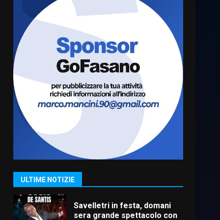
Fasanese ferito a colpi di
arma da fuoco
6 Agosto 2026 18:13
6
Carta d’identità: continua il
piano di aperture
straordinarie del Comune di
Fasano
7
6 Agosto 2026 14:16
La Banda Città di Fasano apre
ufficialmente la Festa di
Savelletri
8 Agosto 2026 11:00
1
ULTIME NOTIZIE
Savelletri in festa, domani
sera grande spettacolo con