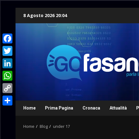
Skip
8 Agosto 2026 20:04
to
content
Facebook
Twitter
LinkedIn
WhatsApp
Copy
Link
Home
Prima Pagina
Cronaca
Attualità
P
Condividi
Home
Blog
under 17