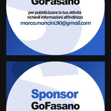
ufficialmente la Festa di
Savelletri
8 Agosto 2026 11:00
3
Savelletri in festa, domani sera
grande spettacolo con Uccio De
Santis
8 Agosto 2026 07:30
4
Politiche Giovanili e Mobilità
Sostenibile: premiati gli studenti
universitari del bando “La strada
giusta”
5
8 Agosto 2026 07:15
“I Contestatori: Musica di
Rivoluzione”: nuovo
appuntamento con “Fasano in
Banda”
6
7 Agosto 2026 06:05