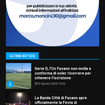
US Fasano, Scianaro: “Profonda
amarezza per esclusione dal
campionato di calcio”
7 Agosto 2026 06:00
7
Grande successo per la “Sagra
del Pesce Spada” a Savelletri
9 Agosto 2026 07:32
1
ULTIME NOTIZIE
Serie D, l’Us Fasano non molla e
conferma di voler ricorrere per
ottenere l’iscrizione
8 Agosto 2026 19:55
2
La Banda Città di Fasano apre
ufficialmente la Festa di