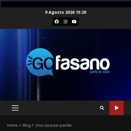
Skip
9 Agosto 2026 15:20
to
Facebook
Instagram
Youtube
content
PRIMARY
MENU
Home
Blog
Una casa per paride