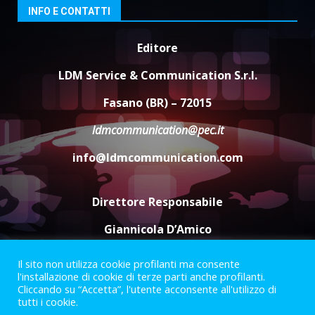
8 Agosto 2026 11:00
3
INFO E CONTATTI
Editore
Savelletri in festa, domani sera
grande spettacolo con Uccio De
LDM Service & Communication S.r.l.
Santis
8 Agosto 2026 07:30
4
Fasano (BR) – 72015
ldmcommunication@pec.it
Politiche Giovanili e Mobilità
Sostenibile: premiati gli studenti
info@ldmcommunication.com
universitari del bando “La strada
giusta”
5
8 Agosto 2026 07:15
Direttore Responsabile
Giannicola D’Amico
Il sito non utilizza cookie profilanti ma consente
Termini e Condizioni
Privacy Policy
l'installazione di cookie di terze parti anche profilanti.
Informazioni Legali
Cliccando su “Accetta”, l'utente acconsente all'utilizzo di
tutti i cookie.