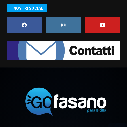
US Fasano, Scianaro: “Profonda
I NOSTRI SOCIAL
amarezza per esclusione dal
campionato di calcio”
7 Agosto 2026 06:00
7
Grande successo per la “Sagra
del Pesce Spada” a Savelletri
9 Agosto 2026 07:32
1
Serie D, l’Us Fasano non molla e
conferma di voler ricorrere per
ottenere l’iscrizione
8 Agosto 2026 19:55
2
La Banda Città di Fasano apre
ufficialmente la Festa di
Savelletri