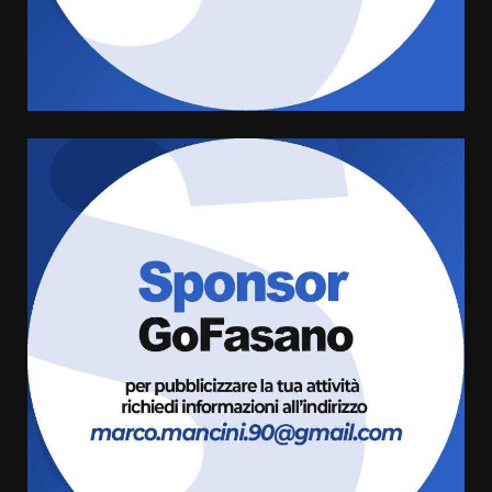
di aperture straordinarie del
Comune di Fasano
6 Agosto 2026 14:16
4
Grazia Neglia, coordinatrice
cittadina di Fratelli d’Italia,
pronta a tornare in Consiglio
comunale
5
6 Agosto 2026 08:00
Cura dei beni comuni e
cittadinanza attiva: online
l’avviso per la gestione
condivisa della Villetta di
6
Laureto
6 Agosto 2026 06:20
La magia del Minareto e la prima
assoluta de “L’Albergo
Belvedere. Il rapimento”
6 Agosto 2026 06:15
7