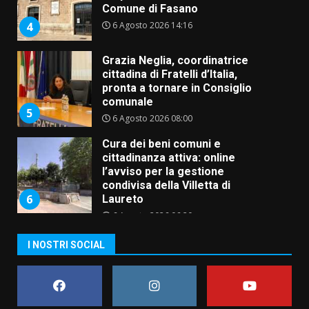
Comune di Fasano
6 Agosto 2026 14:16
4
Grazia Neglia, coordinatrice
cittadina di Fratelli d’Italia,
pronta a tornare in Consiglio
comunale
5
6 Agosto 2026 08:00
Cura dei beni comuni e
cittadinanza attiva: online
l’avviso per la gestione
condivisa della Villetta di
6
Laureto
6 Agosto 2026 06:20
La magia del Minareto e la prima
I NOSTRI SOCIAL
assoluta de “L’Albergo
Belvedere. Il rapimento”
6 Agosto 2026 06:15
7