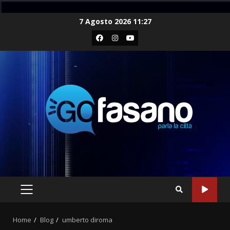
Skip
7 Agosto 2026 11:27
to
Facebook
Instagram
Youtube
content
PRIMARY
MENU
Home
Blog
umberto diroma