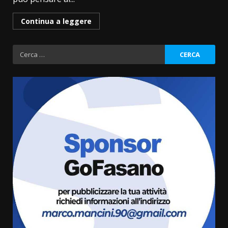
Continua a leggere
Ricerca
per:
Fasanese ferito a colpi di arma
da fuoco
6 Agosto 2026 18:13
3
Carta d’identità: continua il piano