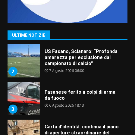
“I Contestatori: Musica di
Rivoluzione”: nuovo
appuntamento con “Fasano in
Banda”
1
ULTIME NOTIZIE
7 Agosto 2026 06:05
US Fasano, Scianaro: “Profonda
amarezza per esclusione dal
campionato di calcio”
7 Agosto 2026 06:00
2
Fasanese ferito a colpi di arma
da fuoco
6 Agosto 2026 18:13
3
Carta d’identità: continua il piano
di aperture straordinarie del