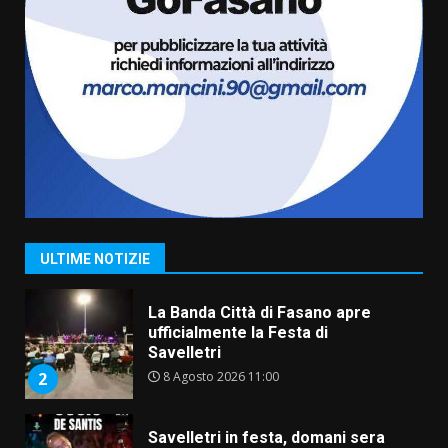
7 Agosto 2026 06:00
6
Fasanese ferito a colpi di arma
da fuoco
6 Agosto 2026 18:13
7
Serie D, l’Us Fasano non molla e
conferma di voler ricorrere per
ottenere l’iscrizione
8 Agosto 2026 19:55
1
ULTIME NOTIZIE
La Banda Città di Fasano apre
ufficialmente la Festa di
Savelletri
8 Agosto 2026 11:00
2
Savelletri in festa, domani sera