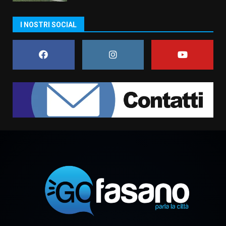
I NOSTRI SOCIAL
Fasanese ferito a colpi di arma
da fuoco
6 Agosto 2026 18:13
7
Serie D, l’Us Fasano non molla e
conferma di voler ricorrere per
ottenere l’iscrizione
8 Agosto 2026 19:55
1
La Banda Città di Fasano apre
ufficialmente la Festa di
Savelletri
8 Agosto 2026 11:00
2
Savelletri in festa, domani sera
grande spettacolo con Uccio De