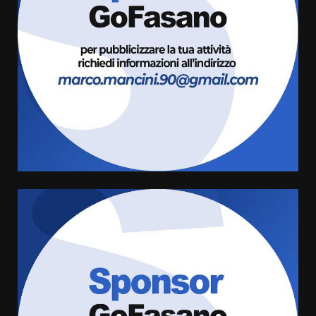
Savelletri in festa, domani sera
grande spettacolo con Uccio De
Santis
8 Agosto 2026 07:30
3
Politiche Giovanili e Mobilità
Sostenibile: premiati gli studenti
universitari del bando “La strada
giusta”
4
8 Agosto 2026 07:15
“I Contestatori: Musica di
Rivoluzione”: nuovo
appuntamento con “Fasano in
Banda”
5
7 Agosto 2026 06:05
US Fasano, Scianaro: “Profonda
amarezza per esclusione dal
campionato di calcio”