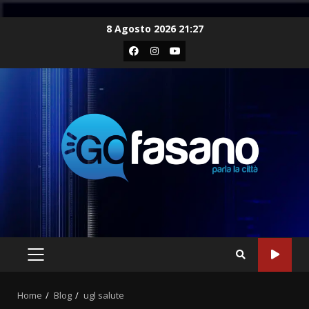
Skip
8 Agosto 2026 21:27
to
Facebook
Instagram
Youtube
content
PRIMARY
MENU
Home
Blog
ugl salute