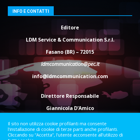
Santis
8 Agosto 2026 07:30
3
INFO E CONTATTI
Politiche Giovanili e Mobilità
Editore
Sostenibile: premiati gli studenti
universitari del bando “La strada
LDM Service & Communication S.r.l.
giusta”
4
Fasano (BR) – 72015
8 Agosto 2026 07:15
ldmcommunication@pec.it
“I Contestatori: Musica di
Rivoluzione”: nuovo
info@ldmcommunication.com
appuntamento con “Fasano in
Banda”
5
7 Agosto 2026 06:05
Direttore Responsabile
Giannicola D’Amico
Il sito non utilizza cookie profilanti ma consente
Termini e Condizioni
Privacy Policy
l'installazione di cookie di terze parti anche profilanti.
Informazioni Legali
Cliccando su “Accetta”, l'utente acconsente all'utilizzo di