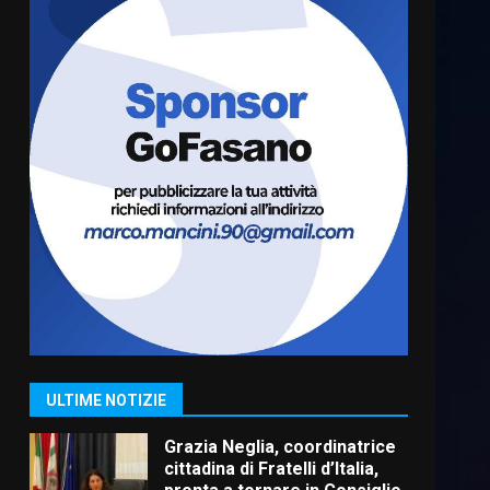
Truffatori in azione nelle
frazioni fasanesi
5 Agosto 2026 11:03
6
Residenti di Savelletri
scrivono al Prefetto: “Noi
cittadini di serie B”
5 Agosto 2026 06:15
7
Carta d’identità: continua il
piano di aperture
straordinarie del Comune di
Fasano
1
ULTIME NOTIZIE
6 Agosto 2026 14:16
Grazia Neglia, coordinatrice
cittadina di Fratelli d’Italia,