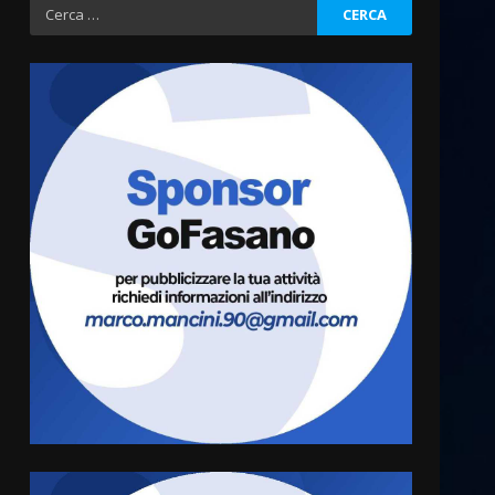
Ricerca
per:
Cura dei beni comuni e
cittadinanza attiva: online
l’avviso per la gestione
condivisa della Villetta di
3
Laureto
6 Agosto 2026 06:20
La magia del Minareto e la
prima assoluta de “L’Albergo
Belvedere. Il rapimento”
6 Agosto 2026 06:15
4
Serie D, l’Us Fasano è
escluso dal campionato
5 Agosto 2026 17:30
5