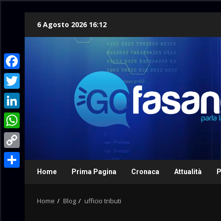
Skip
6 Agosto 2026 16:12
to
content
Facebook
Twitter
LinkedIn
WhatsApp
Copy
Link
Home
Prima Pagina
Cronaca
Attualità
P
Condividi
Home
Blog
ufficio tributi