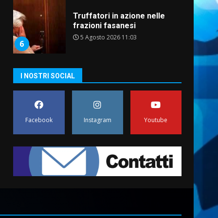
Truffatori in azione nelle
frazioni fasanesi
5 Agosto 2026 11:03
6
Residenti di Savelletri
I NOSTRI SOCIAL
scrivono al Prefetto: “Noi
cittadini di serie B”
5 Agosto 2026 06:15
7
Facebook
Instagram
Youtube
Carta d’identità: continua il
piano di aperture
straordinarie del Comune di
Fasano
1
6 Agosto 2026 14:16
Grazia Neglia, coordinatrice
cittadina di Fratelli d’Italia,
pronta a tornare in Consiglio
comunale