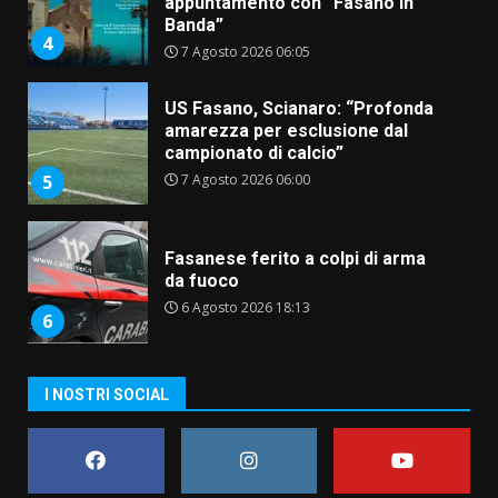
appuntamento con “Fasano in
Banda”
4
7 Agosto 2026 06:05
US Fasano, Scianaro: “Profonda
amarezza per esclusione dal
campionato di calcio”
7 Agosto 2026 06:00
5
Fasanese ferito a colpi di arma
da fuoco
6 Agosto 2026 18:13
6
Carta d’identità: continua il piano
I NOSTRI SOCIAL
di aperture straordinarie del
Comune di Fasano
6 Agosto 2026 14:16
7