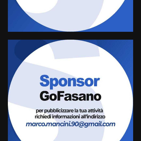
Rivoluzione”: nuovo
appuntamento con “Fasano in
Banda”
4
7 Agosto 2026 06:05
US Fasano, Scianaro: “Profonda
amarezza per esclusione dal
campionato di calcio”
7 Agosto 2026 06:00
5
Fasanese ferito a colpi di arma
da fuoco
6 Agosto 2026 18:13
6
Carta d’identità: continua il piano
di aperture straordinarie del
Comune di Fasano
6 Agosto 2026 14:16
7