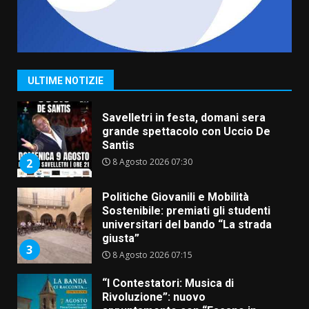
La Banda Città di Fasano apre
ufficialmente la Festa di
Savelletri
8 Agosto 2026 11:00
1
ULTIME NOTIZIE
Savelletri in festa, domani sera
grande spettacolo con Uccio De
Santis
8 Agosto 2026 07:30
2
Politiche Giovanili e Mobilità
Sostenibile: premiati gli studenti
universitari del bando “La strada
giusta”
3
8 Agosto 2026 07:15
“I Contestatori: Musica di
Rivoluzione”: nuovo