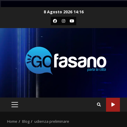
Skip
8 Agosto 2026 14:16
to
Facebook
Instagram
Youtube
content
PRIMARY
MENU
Home
Blog
udienza preliminare