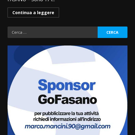
Continua a leggere
Ricerca
per:
Politiche Giovanili e Mobilità
Sostenibile: premiati gli studenti
universitari del bando “La strada
giusta”
3
8 Agosto 2026 07:15
“I Contestatori: Musica di