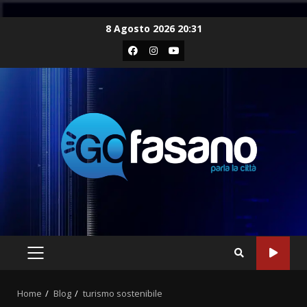
Skip
8 Agosto 2026 20:31
to
Facebook
Instagram
Youtube
content
PRIMARY
MENU
Home
Blog
turismo sostenibile