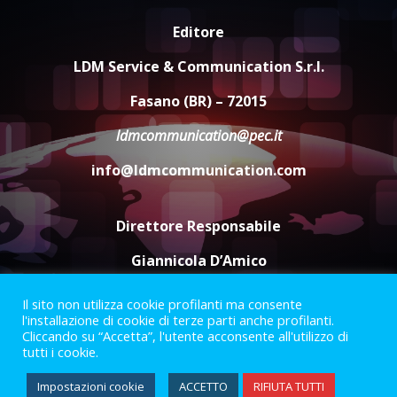
“I Contestatori: Musica di
Editore
Rivoluzione”: nuovo
appuntamento con “Fasano in
LDM Service & Communication S.r.l.
Banda”
4
Fasano (BR) – 72015
7 Agosto 2026 06:05
ldmcommunication@pec.it
US Fasano, Scianaro: “Profonda
amarezza per esclusione dal
info@ldmcommunication.com
campionato di calcio”
7 Agosto 2026 06:00
5
Direttore Responsabile
Giannicola D’Amico
Il sito non utilizza cookie profilanti ma consente
Termini e Condizioni
Privacy Policy
l'installazione di cookie di terze parti anche profilanti.
Informazioni Legali
Cliccando su “Accetta”, l'utente acconsente all'utilizzo di
tutti i cookie.
Facebook
Instagram
Youtube
Impostazioni cookie
ACCETTO
RIFIUTA TUTTI