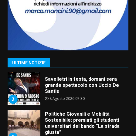
Carta d’identità: continua il piano
di aperture straordinarie del
Comune di Fasano
6 Agosto 2026 14:16
7
La Banda Città di Fasano apre
ufficialmente la Festa di
Savelletri
8 Agosto 2026 11:00
1
ULTIME NOTIZIE
Savelletri in festa, domani sera
grande spettacolo con Uccio De
Santis
8 Agosto 2026 07:30
2
Politiche Giovanili e Mobilità
Sostenibile: premiati gli studenti
universitari del bando “La strada
giusta”