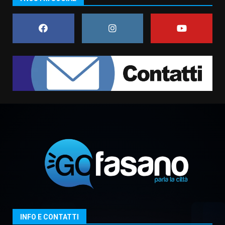
di aperture straordinarie del
Comune di Fasano
6 Agosto 2026 14:16
7
La Banda Città di Fasano apre
ufficialmente la Festa di
Savelletri
8 Agosto 2026 11:00
1
Savelletri in festa, domani sera
grande spettacolo con Uccio De
Santis
8 Agosto 2026 07:30
2
Politiche Giovanili e Mobilità
Sostenibile: premiati gli studenti
universitari del bando “La strada
giusta”
3
INFO E CONTATTI
8 Agosto 2026 07:15