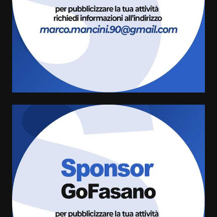
giusta”
3
8 Agosto 2026 07:15
“I Contestatori: Musica di
Rivoluzione”: nuovo
appuntamento con “Fasano in
Banda”
4
7 Agosto 2026 06:05
US Fasano, Scianaro: “Profonda
amarezza per esclusione dal
campionato di calcio”
7 Agosto 2026 06:00
5
Fasanese ferito a colpi di arma
da fuoco
6 Agosto 2026 18:13
6