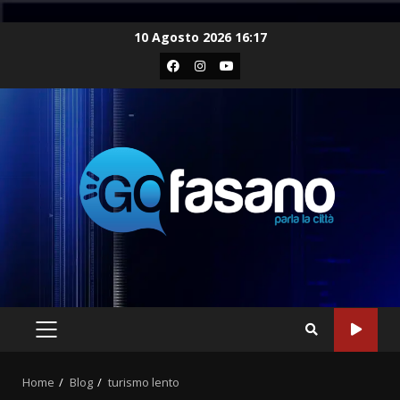
Skip
10 Agosto 2026 16:17
to
Facebook
Instagram
Youtube
content
PRIMARY
MENU
Home
Blog
turismo lento