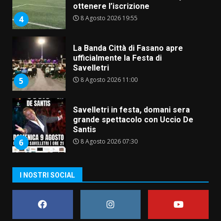
ottenere l’iscrizione
8 Agosto 2026 19:55
4
La Banda Città di Fasano apre
ufficialmente la Festa di
Savelletri
8 Agosto 2026 11:00
5
Savelletri in festa, domani sera
grande spettacolo con Uccio De
Santis
8 Agosto 2026 07:30
6
Politiche Giovanili e Mobilità
I NOSTRI SOCIAL
Sostenibile: premiati gli studenti
universitari del bando “La strada
giusta”
7
8 Agosto 2026 07:15