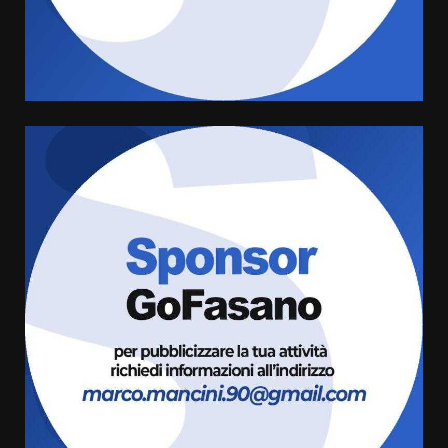
conferma di voler ricorrere per
ottenere l’iscrizione
8 Agosto 2026 19:55
4
La Banda Città di Fasano apre
ufficialmente la Festa di
Savelletri
8 Agosto 2026 11:00
5
Savelletri in festa, domani sera
grande spettacolo con Uccio De
Santis
8 Agosto 2026 07:30
6
Politiche Giovanili e Mobilità
Sostenibile: premiati gli studenti
universitari del bando “La strada
giusta”
7
8 Agosto 2026 07:15