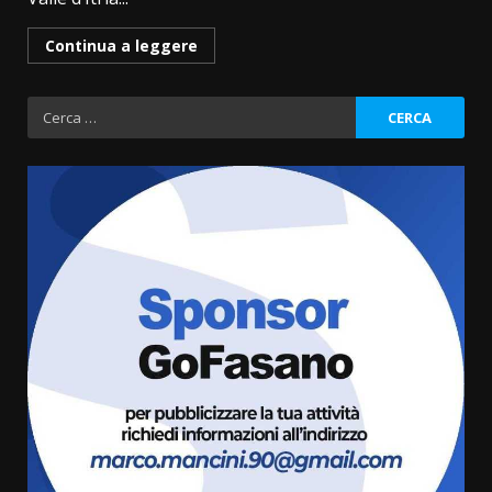
Continua a leggere
Ricerca
per:
Grande successo per la “Sagra
del Pesce Spada” a Savelletri
9 Agosto 2026 07:32
3
Serie D, l’Us Fasano non molla e