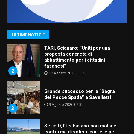
Savelletri in festa, pienone sul
porto per Uccio De Santis: la
voce di Antonella Losavio
incanta la piazza
1
ULTIME NOTIZIE
10 Agosto 2026 10:48
TARI, Scianaro: “Uniti per una
proposta concreta di
abbattimento per i cittadini
fasanesi”
2
10 Agosto 2026 06:05
Grande successo per la “Sagra
del Pesce Spada” a Savelletri
9 Agosto 2026 07:32
3
Serie D, l’Us Fasano non molla e
conferma di voler ricorrere per