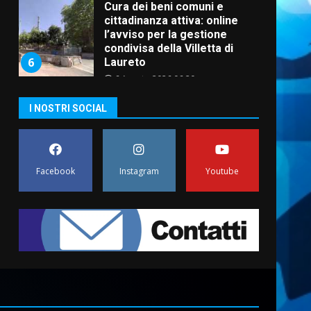
Cura dei beni comuni e
cittadinanza attiva: online
l’avviso per la gestione
condivisa della Villetta di
6
Laureto
6 Agosto 2026 06:20
La magia del Minareto e la
I NOSTRI SOCIAL
prima assoluta de “L’Albergo
Belvedere. Il rapimento”
6 Agosto 2026 06:15
7
Facebook
Instagram
Youtube
“I Contestatori: Musica di
Rivoluzione”: nuovo
appuntamento con “Fasano in
Banda”
1
7 Agosto 2026 06:05
US Fasano, Scianaro:
“Profonda amarezza per
esclusione dal campionato di
calcio”