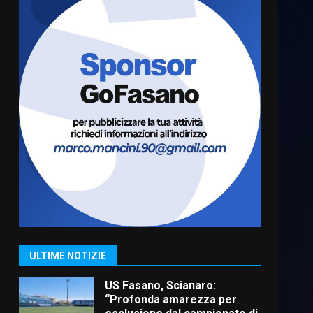
Cura dei beni comuni e
cittadinanza attiva: online
l’avviso per la gestione
condivisa della Villetta di
6
Laureto
6 Agosto 2026 06:20
La magia del Minareto e la
prima assoluta de “L’Albergo
Belvedere. Il rapimento”
6 Agosto 2026 06:15
7
“I Contestatori: Musica di
Rivoluzione”: nuovo
appuntamento con “Fasano in
Banda”
1
ULTIME NOTIZIE
7 Agosto 2026 06:05
US Fasano, Scianaro:
“Profonda amarezza per