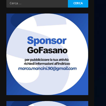
Ricerca
per:
Fasanese ferito a colpi di
arma da fuoco
6 Agosto 2026 18:13
3
Carta d’identità: continua il
piano di aperture
straordinarie del Comune di
Fasano
4
6 Agosto 2026 14:16
Grazia Neglia, coordinatrice
cittadina di Fratelli d’Italia,
pronta a tornare in Consiglio
comunale
5
6 Agosto 2026 08:00