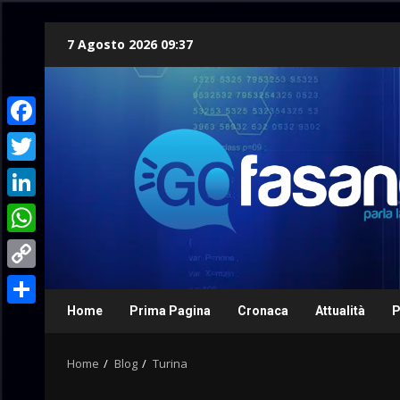
Skip
7 Agosto 2026 09:37
to
content
Facebook
Twitter
LinkedIn
WhatsApp
Copy
Link
Home
Prima Pagina
Cronaca
Attualità
P
Condividi
Home
Blog
Turina