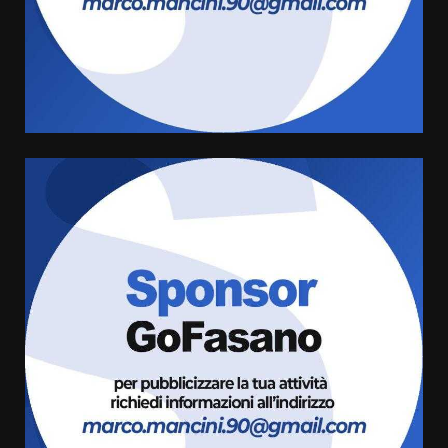
A Savelletri torna la Sagra del
Pesce Spada: appuntamento a
sabato 8 agosto
5 Agosto 2026 06:10
4
L’abusivismo giornalistico è un
pericolo
3 Agosto 2026 17:22
5
Luca Fanigliulo è il nuovo
Presidente del Rotaract Club
Fasano
2 Agosto 2026 12:17
6
Il Premio Internazionale Fajano
torna a Savelletri