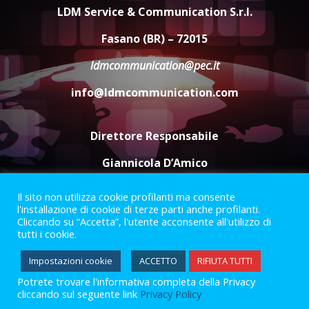
Pesce Spada: appuntamento a
LDM Service & Communication S.r.l.
sabato 8 agosto
5 Agosto 2026 06:10
4
Fasano (BR) – 72015
ldmcommunication@pec.it
L’abusivismo giornalistico è un
info@ldmcommunication.com
pericolo
3 Agosto 2026 17:22
5
Direttore Responsabile
Giannicola D’Amico
Il sito non utilizza cookie profilanti ma consente
Termini e Condizioni
Privacy Policy
l'installazione di cookie di terze parti anche profilanti.
Informazioni Legali
Cliccando su “Accetta”, l'utente acconsente all'utilizzo di
tutti i cookie.
Facebook
Instagram
Youtube
Impostazioni cookie
ACCETTO
RIFIUTA TUTTI
Potrete trovare l'informativa completa della Privacy
2023 © Gofasano
|
Powered by
Creativestudio
&
LGC
.
cliccando sul seguente link
Privacy Policy