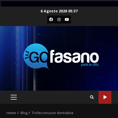
Skip
6 Agosto 2026 05:37
to
Facebook
Instagram
Youtube
content
PRIMARY
MENU
Home
Blog
Trofeo toruccio donnaloia