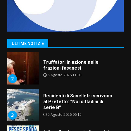
2 Agosto 2026 06:05
7
Serie D, l’Us Fasano è escluso
dal campionato
5 Agosto 2026 17:30
1
ULTIME NOTIZIE
Truffatori in azione nelle
frazioni fasanesi
5 Agosto 2026 11:03
2
Residenti di Savelletri scrivono
al Prefetto: “Noi cittadini di
serie B”
5 Agosto 2026 06:15
3