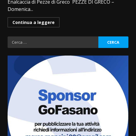
Enalcaccia di Pezze di Greco PEZZE DI GRECO –
Domenica...
Continua a leggere
Ricerca
per:
Residenti di Savelletri scrivono
al Prefetto: “Noi cittadini di
serie B”
5 Agosto 2026 06:15
3