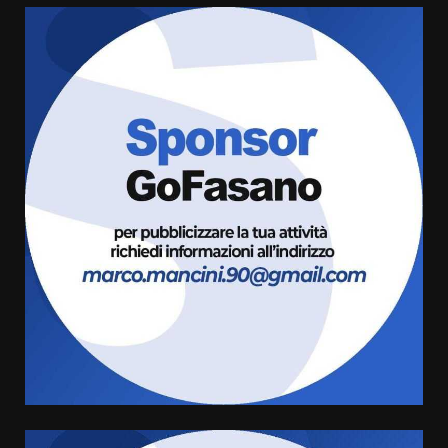
Grazia Neglia, coordinatrice
cittadina di Fratelli d’Italia,
pronta a tornare in Consiglio
comunale
3
6 Agosto 2026 08:00
Cura dei beni comuni e
cittadinanza attiva: online
l’avviso per la gestione
condivisa della Villetta di
4
Laureto
6 Agosto 2026 06:20
La magia del Minareto e la prima
assoluta de “L’Albergo