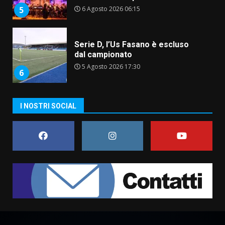
6 Agosto 2026 06:15
5
Serie D, l’Us Fasano è escluso
dal campionato
5 Agosto 2026 17:30
6
I NOSTRI SOCIAL
Truffatori in azione nelle
frazioni fasanesi
5 Agosto 2026 11:03
7
Fasanese ferito a colpi di arma
da fuoco
6 Agosto 2026 18:13
1