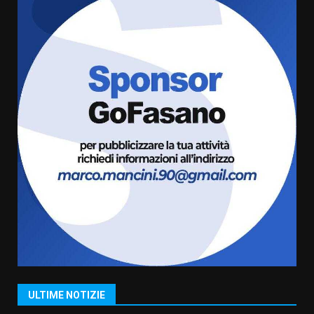
Belvedere. Il rapimento”
6 Agosto 2026 06:15
5
Serie D, l’Us Fasano è escluso
dal campionato
5 Agosto 2026 17:30
6
Truffatori in azione nelle
frazioni fasanesi
5 Agosto 2026 11:03
7
Fasanese ferito a colpi di arma
da fuoco
6 Agosto 2026 18:13
1
ULTIME NOTIZIE