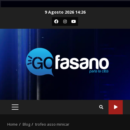
Skip
9 Agosto 2026 14:26
to
Facebook
Instagram
Youtube
content
PRIMARY
MENU
Home
Blog
trofeo asso minicar