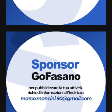
grande spettacolo con Uccio De
Santis
8 Agosto 2026 07:30
4
Politiche Giovanili e Mobilità
Sostenibile: premiati gli studenti
universitari del bando “La strada
giusta”
5
8 Agosto 2026 07:15
“I Contestatori: Musica di
Rivoluzione”: nuovo
appuntamento con “Fasano in
Banda”
6
7 Agosto 2026 06:05
US Fasano, Scianaro: “Profonda
amarezza per esclusione dal
campionato di calcio”
7 Agosto 2026 06:00
7