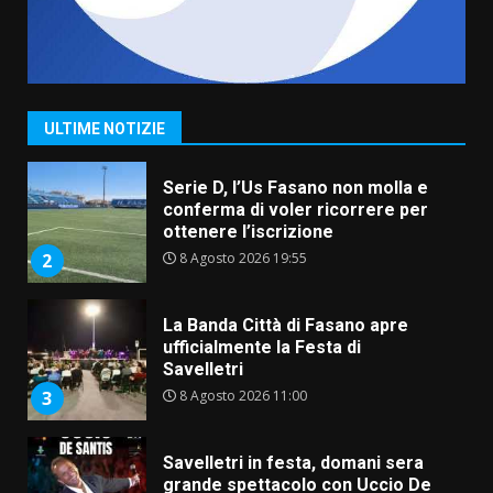
Grande successo per la “Sagra
del Pesce Spada” a Savelletri
9 Agosto 2026 07:32
1
ULTIME NOTIZIE
Serie D, l’Us Fasano non molla e
conferma di voler ricorrere per
ottenere l’iscrizione
8 Agosto 2026 19:55
2
La Banda Città di Fasano apre
ufficialmente la Festa di
Savelletri
8 Agosto 2026 11:00
3
Savelletri in festa, domani sera
grande spettacolo con Uccio De