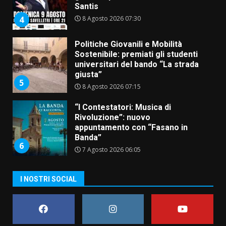
Santis
8 Agosto 2026 07:30
4
Politiche Giovanili e Mobilità
Sostenibile: premiati gli studenti
universitari del bando “La strada
giusta”
5
8 Agosto 2026 07:15
“I Contestatori: Musica di
Rivoluzione”: nuovo
appuntamento con “Fasano in
Banda”
6
7 Agosto 2026 06:05
US Fasano, Scianaro: “Profonda
I NOSTRI SOCIAL
amarezza per esclusione dal
campionato di calcio”
7 Agosto 2026 06:00
7