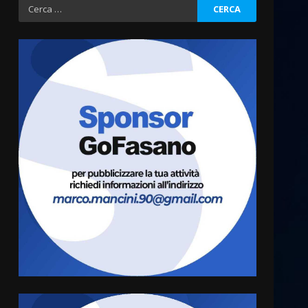
Ricerca
per:
Politiche Giovanili e Mobilità
Sostenibile: premiati gli
studenti universitari del
bando “La strada giusta”
3
8 Agosto 2026 07:15
“I Contestatori: Musica di
Rivoluzione”: nuovo
appuntamento con “Fasano in
Banda”
4
7 Agosto 2026 06:05
US Fasano, Scianaro:
“Profonda amarezza per
esclusione dal campionato di
calcio”
5
7 Agosto 2026 06:00