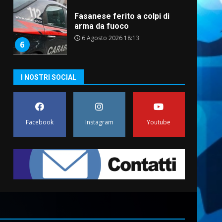
Fasanese ferito a colpi di
arma da fuoco
6 Agosto 2026 18:13
6
Carta d’identità: continua il
I NOSTRI SOCIAL
piano di aperture
straordinarie del Comune di
Fasano
7
6 Agosto 2026 14:16
Facebook
Instagram
Youtube
La Banda Città di Fasano apre
ufficialmente la Festa di
Savelletri
8 Agosto 2026 11:00
1
Savelletri in festa, domani
sera grande spettacolo con
Uccio De Santis