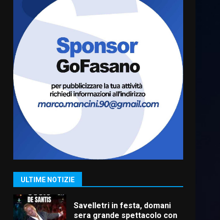
Fasanese ferito a colpi di
arma da fuoco
6 Agosto 2026 18:13
6
Carta d’identità: continua il
piano di aperture
straordinarie del Comune di
Fasano
7
6 Agosto 2026 14:16
La Banda Città di Fasano apre
ufficialmente la Festa di
Savelletri
8 Agosto 2026 11:00
1
ULTIME NOTIZIE
Savelletri in festa, domani
sera grande spettacolo con