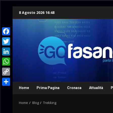
Skip
8 Agosto 2026 16:48
to
content
Facebook
Twitter
LinkedIn
WhatsApp
Copy
Link
Home
Prima Pagina
Cronaca
Attualità
P
Condividi
Home
Blog
Trekking