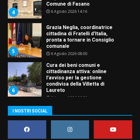
Comune di Fasano
6 Agosto 2026 14:16
4
Grazia Neglia, coordinatrice
cittadina di Fratelli d’Italia,
pronta a tornare in Consiglio
comunale
5
6 Agosto 2026 08:00
Cura dei beni comuni e
cittadinanza attiva: online
l’avviso per la gestione
condivisa della Villetta di
6
Laureto
6 Agosto 2026 06:20
La magia del Minareto e la prima
I NOSTRI SOCIAL
assoluta de “L’Albergo
Belvedere. Il rapimento”
6 Agosto 2026 06:15
7