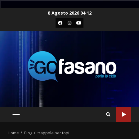
Skip
8 Agosto 2026 04:12
to
Facebook
Instagram
Youtube
content
PRIMARY
MENU
Home
Blog
trappola per topi