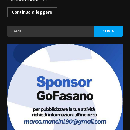
Continua a leggere
Ricerca
per:
Fasanese ferito a colpi di arma
da fuoco
6 Agosto 2026 18:13
3
Carta d’identità: continua il piano