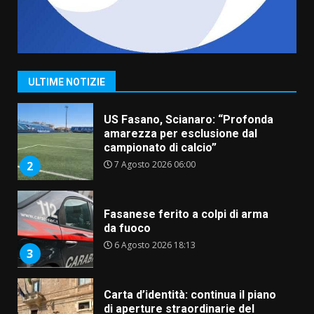
“I Contestatori: Musica di
Rivoluzione”: nuovo
appuntamento con “Fasano in
Banda”
1
ULTIME NOTIZIE
7 Agosto 2026 06:05
US Fasano, Scianaro: “Profonda
amarezza per esclusione dal
campionato di calcio”
7 Agosto 2026 06:00
2
Fasanese ferito a colpi di arma
da fuoco
6 Agosto 2026 18:13
3
Carta d’identità: continua il piano
di aperture straordinarie del