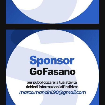
di aperture straordinarie del
Comune di Fasano
6 Agosto 2026 14:16
4
Grazia Neglia, coordinatrice
cittadina di Fratelli d’Italia,
pronta a tornare in Consiglio
comunale
5
6 Agosto 2026 08:00
Cura dei beni comuni e
cittadinanza attiva: online
l’avviso per la gestione
condivisa della Villetta di
6
Laureto
6 Agosto 2026 06:20
La magia del Minareto e la prima
assoluta de “L’Albergo
Belvedere. Il rapimento”
6 Agosto 2026 06:15
7