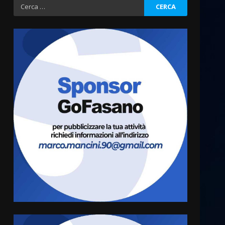
Ricerca
per:
Fasanese ferito a colpi di
arma da fuoco
6 Agosto 2026 18:13
3
Carta d’identità: continua il
piano di aperture
straordinarie del Comune di
Fasano
4
6 Agosto 2026 14:16
Grazia Neglia, coordinatrice
cittadina di Fratelli d’Italia,
pronta a tornare in Consiglio
comunale
5
6 Agosto 2026 08:00