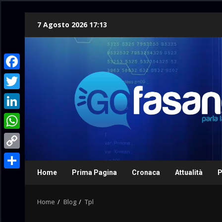
Skip
7 Agosto 2026 17:13
to
content
Facebook
Twitter
LinkedIn
WhatsApp
Copy
Link
Home
Prima Pagina
Cronaca
Attualità
P
Condividi
Home
Blog
Tpl