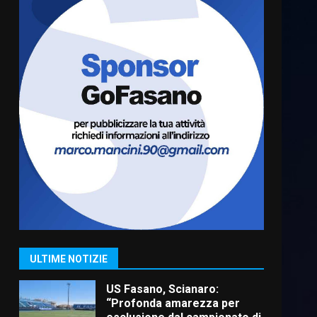
Cura dei beni comuni e
cittadinanza attiva: online
l’avviso per la gestione
condivisa della Villetta di
6
Laureto
6 Agosto 2026 06:20
La magia del Minareto e la
prima assoluta de “L’Albergo
Belvedere. Il rapimento”
6 Agosto 2026 06:15
7
“I Contestatori: Musica di
Rivoluzione”: nuovo
appuntamento con “Fasano in
Banda”
1
ULTIME NOTIZIE
7 Agosto 2026 06:05
US Fasano, Scianaro:
“Profonda amarezza per