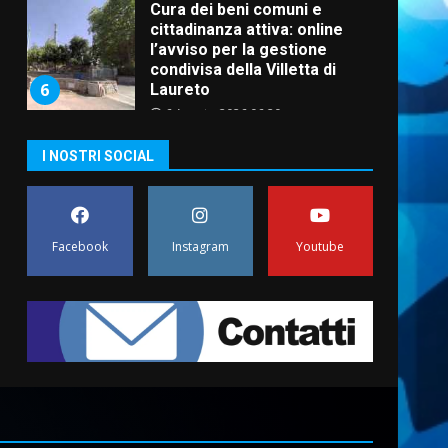
Cura dei beni comuni e
cittadinanza attiva: online
l’avviso per la gestione
condivisa della Villetta di
6
Laureto
6 Agosto 2026 06:20
La magia del Minareto e la
I NOSTRI SOCIAL
prima assoluta de “L’Albergo
Belvedere. Il rapimento”
6 Agosto 2026 06:15
7
Facebook
Instagram
Youtube
“I Contestatori: Musica di
Rivoluzione”: nuovo
appuntamento con “Fasano in
Banda”
1
7 Agosto 2026 06:05
US Fasano, Scianaro:
“Profonda amarezza per
esclusione dal campionato di
calcio”