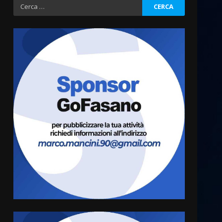
Ricerca
per:
Politiche Giovanili e Mobilità
Sostenibile: premiati gli
studenti universitari del
bando “La strada giusta”
3
8 Agosto 2026 07:15
“I Contestatori: Musica di
Rivoluzione”: nuovo
appuntamento con “Fasano in
Banda”
4
7 Agosto 2026 06:05
US Fasano, Scianaro:
“Profonda amarezza per
esclusione dal campionato di
calcio”
5
7 Agosto 2026 06:00