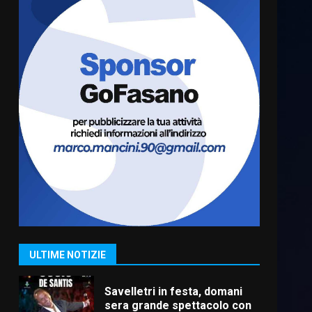
Fasanese ferito a colpi di
arma da fuoco
6 Agosto 2026 18:13
6
Carta d’identità: continua il
piano di aperture
straordinarie del Comune di
Fasano
7
6 Agosto 2026 14:16
La Banda Città di Fasano apre
ufficialmente la Festa di
Savelletri
8 Agosto 2026 11:00
1
ULTIME NOTIZIE
Savelletri in festa, domani
sera grande spettacolo con