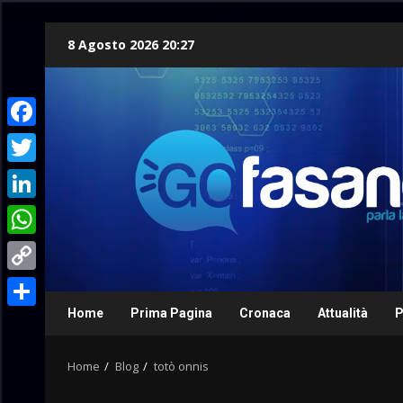
Skip
8 Agosto 2026 20:27
to
content
Facebook
Twitter
LinkedIn
WhatsApp
Copy
Link
Home
Prima Pagina
Cronaca
Attualità
P
Condividi
Home
Blog
totò onnis