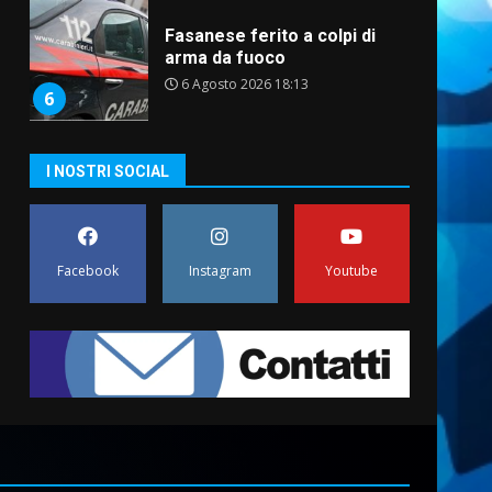
Fasanese ferito a colpi di
arma da fuoco
6 Agosto 2026 18:13
6
Carta d’identità: continua il
I NOSTRI SOCIAL
piano di aperture
straordinarie del Comune di
Fasano
7
6 Agosto 2026 14:16
Facebook
Instagram
Youtube
La Banda Città di Fasano apre
ufficialmente la Festa di
Savelletri
8 Agosto 2026 11:00
1
Savelletri in festa, domani
sera grande spettacolo con
Uccio De Santis