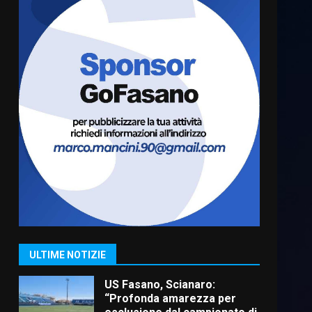
Cura dei beni comuni e
cittadinanza attiva: online
l’avviso per la gestione
condivisa della Villetta di
6
Laureto
6 Agosto 2026 06:20
La magia del Minareto e la
prima assoluta de “L’Albergo
Belvedere. Il rapimento”
6 Agosto 2026 06:15
7
“I Contestatori: Musica di
Rivoluzione”: nuovo
appuntamento con “Fasano in
Banda”
1
ULTIME NOTIZIE
7 Agosto 2026 06:05
US Fasano, Scianaro:
“Profonda amarezza per