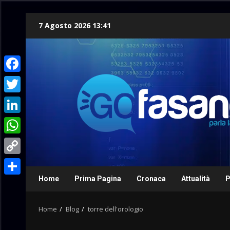
Skip
7 Agosto 2026 13:41
to
content
Facebook
Twitter
LinkedIn
WhatsApp
Copy
Link
Home
Prima Pagina
Cronaca
Attualità
P
Condividi
Home
Blog
torre dell'orologio