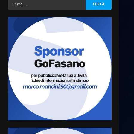
Ricerca
per:
Fasanese ferito a colpi di
arma da fuoco
6 Agosto 2026 18:13
3
Carta d’identità: continua il
piano di aperture
straordinarie del Comune di
Fasano
4
6 Agosto 2026 14:16
Grazia Neglia, coordinatrice
cittadina di Fratelli d’Italia,
pronta a tornare in Consiglio
comunale
5
6 Agosto 2026 08:00