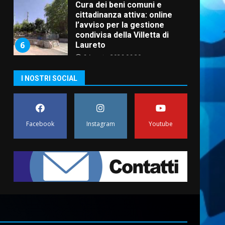
Cura dei beni comuni e
cittadinanza attiva: online
l’avviso per la gestione
condivisa della Villetta di
6
Laureto
6 Agosto 2026 06:20
La magia del Minareto e la
I NOSTRI SOCIAL
prima assoluta de “L’Albergo
Belvedere. Il rapimento”
6 Agosto 2026 06:15
7
Facebook
Instagram
Youtube
“I Contestatori: Musica di
Rivoluzione”: nuovo
appuntamento con “Fasano in
Banda”
1
7 Agosto 2026 06:05
US Fasano, Scianaro:
“Profonda amarezza per
esclusione dal campionato di
calcio”