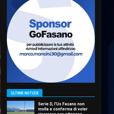
o
“I Contestatori: Musica di
Rivoluzione”: nuovo
appuntamento con “Fasano in
Banda”
6
7 Agosto 2026 06:05
US Fasano, Scianaro:
“Profonda amarezza per
esclusione dal campionato di
calcio”
7
7 Agosto 2026 06:00
Grande successo per la
“Sagra del Pesce Spada” a
Savelletri
9 Agosto 2026 07:32
1
ULTIME NOTIZIE
Serie D, l’Us Fasano non
molla e conferma di voler
ricorrere per ottenere