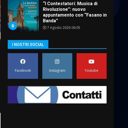
“I Contestatori: Musica di
Rivoluzione”: nuovo
appuntamento con “Fasano in
Banda”
6
7 Agosto 2026 06:05
US Fasano, Scianaro:
“Profonda amarezza per
I NOSTRI SOCIAL
esclusione dal campionato di
calcio”
7
7 Agosto 2026 06:00
Facebook
Instagram
Youtube
Grande successo per la
“Sagra del Pesce Spada” a
Savelletri
9 Agosto 2026 07:32
1
Serie D, l’Us Fasano non
molla e conferma di voler
ricorrere per ottenere
l’iscrizione