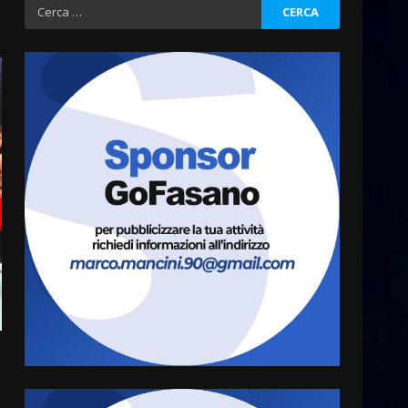
Ricerca
per:
La Banda Città di Fasano apre
ufficialmente la Festa di
Savelletri
8 Agosto 2026 11:00
3
Savelletri in festa, domani
sera grande spettacolo con
Uccio De Santis
8 Agosto 2026 07:30
4
Politiche Giovanili e Mobilità
Sostenibile: premiati gli
studenti universitari del
bando “La strada giusta”
5
8 Agosto 2026 07:15