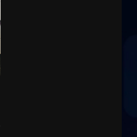
2
8 Agosto 2026 19:55
La Banda Città di Fasano apre
ufficialmente la Festa di
Savelletri
8 Agosto 2026 11:00
3
Savelletri in festa, domani
sera grande spettacolo con
Uccio De Santis
8 Agosto 2026 07:30
4
Politiche Giovanili e Mobilità
Sostenibile: premiati gli
studenti universitari del
bando “La strada giusta”
5
8 Agosto 2026 07:15
a