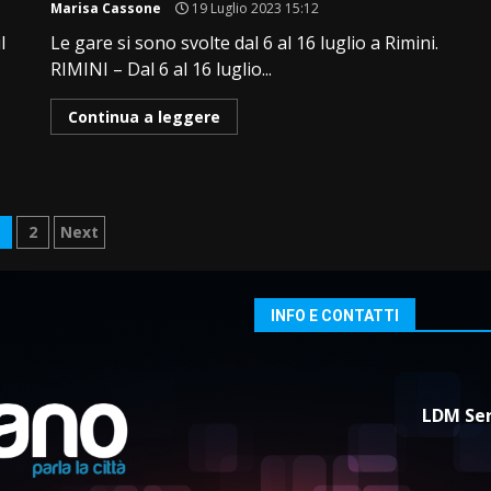
Marisa Cassone
19 Luglio 2023 15:12
l
Le gare si sono svolte dal 6 al 16 luglio a Rimini.
RIMINI – Dal 6 al 16 luglio...
Continua a leggere
aginazione
1
2
Next
egli
rticoli
INFO E CONTATTI
LDM Ser