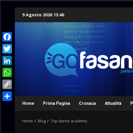
Skip
9 Agosto 2026 13:40
to
content
Facebook
Twitter
LinkedIn
WhatsApp
Copy
Link
Home
Prima Pagina
Cronaca
Attualità
P
Condividi
Home
Blog
Top dance academy