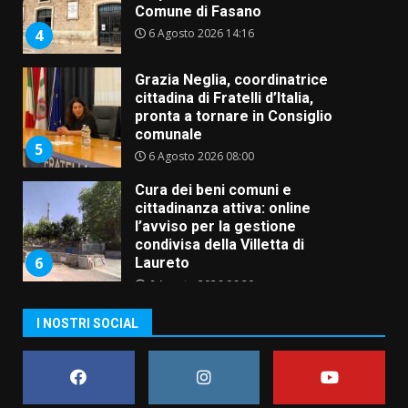
Comune di Fasano
6 Agosto 2026 14:16
4
Grazia Neglia, coordinatrice
cittadina di Fratelli d’Italia,
pronta a tornare in Consiglio
comunale
5
6 Agosto 2026 08:00
Cura dei beni comuni e
cittadinanza attiva: online
l’avviso per la gestione
condivisa della Villetta di
6
Laureto
6 Agosto 2026 06:20
La magia del Minareto e la prima
I NOSTRI SOCIAL
assoluta de “L’Albergo
Belvedere. Il rapimento”
6 Agosto 2026 06:15
7