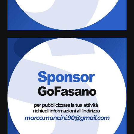
di aperture straordinarie del
Comune di Fasano
6 Agosto 2026 14:16
4
Grazia Neglia, coordinatrice
cittadina di Fratelli d’Italia,
pronta a tornare in Consiglio
comunale
5
6 Agosto 2026 08:00
Cura dei beni comuni e
cittadinanza attiva: online
l’avviso per la gestione
condivisa della Villetta di
6
Laureto
6 Agosto 2026 06:20
La magia del Minareto e la prima
assoluta de “L’Albergo
Belvedere. Il rapimento”
6 Agosto 2026 06:15
7