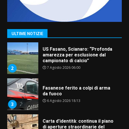
“I Contestatori: Musica di
Rivoluzione”: nuovo
appuntamento con “Fasano in
Banda”
1
ULTIME NOTIZIE
7 Agosto 2026 06:05
US Fasano, Scianaro: “Profonda
amarezza per esclusione dal
campionato di calcio”
7 Agosto 2026 06:00
2
Fasanese ferito a colpi di arma
da fuoco
6 Agosto 2026 18:13
3
Carta d’identità: continua il piano
di aperture straordinarie del