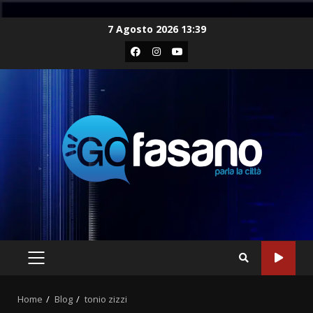
Skip
7 Agosto 2026 13:39
to
Facebook
Instagram
Youtube
content
PRIMARY
MENU
Home
Blog
tonio zizzi