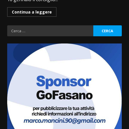
Continua a leggere
Ricerca
per:
Fasanese ferito a colpi di arma
da fuoco
6 Agosto 2026 18:13
3
Carta d’identità: continua il piano