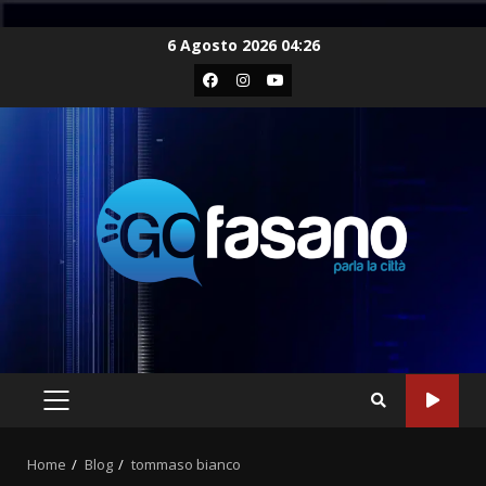
Skip
6 Agosto 2026 04:26
to
Facebook
Instagram
Youtube
content
PRIMARY
MENU
Home
Blog
tommaso bianco