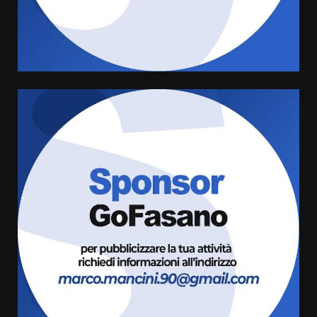
Pesce Spada: appuntamento a
sabato 8 agosto
5 Agosto 2026 06:10
4
L’abusivismo giornalistico è un
pericolo
3 Agosto 2026 17:22
5
Luca Fanigliulo è il nuovo
Presidente del Rotaract Club
Fasano
2 Agosto 2026 12:17
6
Il Premio Internazionale Fajano
torna a Savelletri
2 Agosto 2026 06:05
7