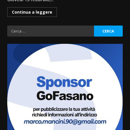
Continua a leggere
Ricerca
per:
Residenti di Savelletri scrivono
al Prefetto: “Noi cittadini di
serie B”
5 Agosto 2026 06:15
3
A Savelletri torna la Sagra del