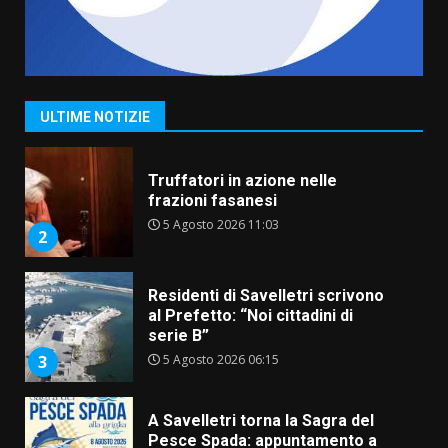
Serie D, l’Us Fasano è escluso
dal campionato
5 Agosto 2026 17:30
1
ULTIME NOTIZIE
Truffatori in azione nelle
frazioni fasanesi
5 Agosto 2026 11:03
2
Residenti di Savelletri scrivono
al Prefetto: “Noi cittadini di
serie B”
5 Agosto 2026 06:15
3
A Savelletri torna la Sagra del
Pesce Spada: appuntamento a