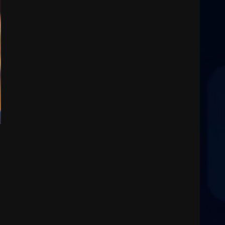
2
8 Agosto 2026 19:55
La Banda Città di Fasano apre
ufficialmente la Festa di
Savelletri
8 Agosto 2026 11:00
3
Savelletri in festa, domani
sera grande spettacolo con
Uccio De Santis
8 Agosto 2026 07:30
4
Politiche Giovanili e Mobilità
Sostenibile: premiati gli
studenti universitari del
e
bando “La strada giusta”
5
8 Agosto 2026 07:15