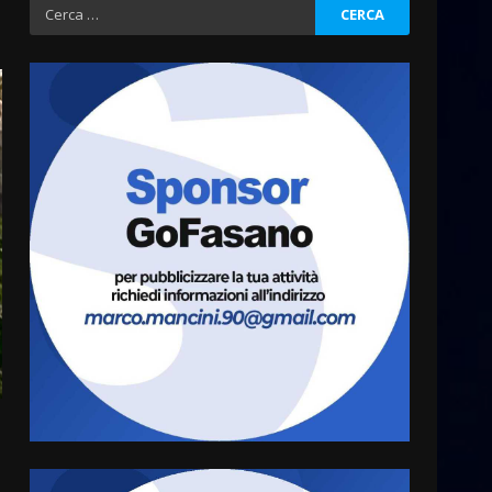
Ricerca
per:
La Banda Città di Fasano apre
ufficialmente la Festa di
Savelletri
8 Agosto 2026 11:00
3
Savelletri in festa, domani
sera grande spettacolo con
Uccio De Santis
8 Agosto 2026 07:30
4
Politiche Giovanili e Mobilità
Sostenibile: premiati gli
studenti universitari del
bando “La strada giusta”
5
8 Agosto 2026 07:15