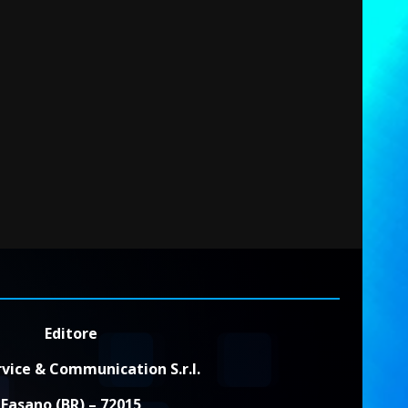
Editore
vice & Communication S.r.l.
Fasano (BR) – 72015