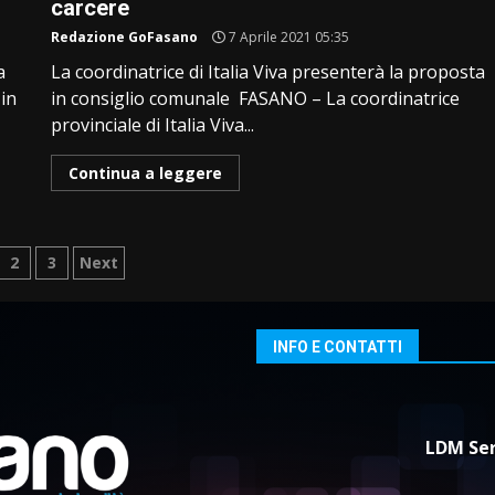
carcere
Redazione GoFasano
7 Aprile 2021 05:35
va
La coordinatrice di Italia Viva presenterà la proposta
in
in consiglio comunale FASANO – La coordinatrice
provinciale di Italia Viva...
Continua a leggere
ginazione
2
3
Next
gli
icoli
INFO E CONTATTI
LDM Ser