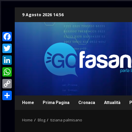
Skip
9 Agosto 2026 14:56
to
content
Facebook
Twitter
LinkedIn
WhatsApp
Copy
Link
Home
Prima Pagina
Cronaca
Attualità
P
Condividi
Home
Blog
tiziana palmisano