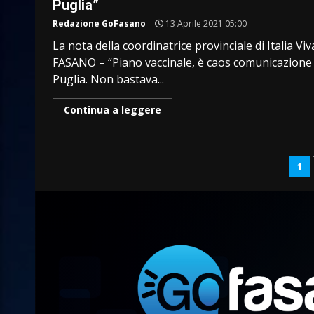
Puglia”
Redazione GoFasano
13 Aprile 2021 05:00
La nota della coordinatrice provinciale di Italia Vi
FASANO – “Piano vaccinale, è caos comunicazione 
Puglia. Non bastava...
Continua a leggere
Pa
1
de
art