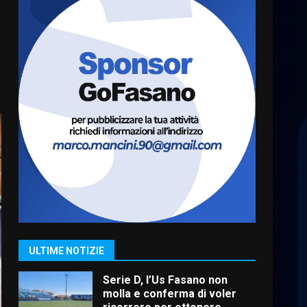
“I Contestatori: Musica di
Rivoluzione”: nuovo
appuntamento con “Fasano in
Banda”
6
7 Agosto 2026 06:05
US Fasano, Scianaro:
“Profonda amarezza per
esclusione dal campionato di
calcio”
7
7 Agosto 2026 06:00
Grande successo per la
“Sagra del Pesce Spada” a
Savelletri
9 Agosto 2026 07:32
1
ULTIME NOTIZIE
Serie D, l’Us Fasano non
molla e conferma di voler