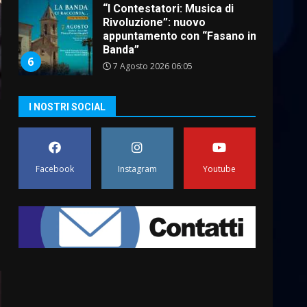
“I Contestatori: Musica di
Rivoluzione”: nuovo
appuntamento con “Fasano in
Banda”
6
7 Agosto 2026 06:05
US Fasano, Scianaro:
I NOSTRI SOCIAL
“Profonda amarezza per
esclusione dal campionato di
calcio”
7
7 Agosto 2026 06:00
Facebook
Instagram
Youtube
Grande successo per la
“Sagra del Pesce Spada” a
Savelletri
9 Agosto 2026 07:32
1
Serie D, l’Us Fasano non
molla e conferma di voler
ricorrere per ottenere
l’iscrizione