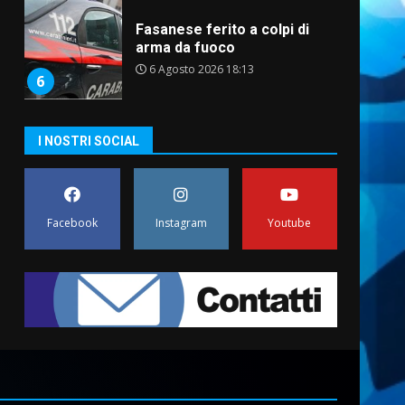
Fasanese ferito a colpi di
arma da fuoco
6 Agosto 2026 18:13
6
Carta d’identità: continua il
I NOSTRI SOCIAL
piano di aperture
straordinarie del Comune di
Fasano
7
6 Agosto 2026 14:16
Facebook
Instagram
Youtube
La Banda Città di Fasano apre
ufficialmente la Festa di
Savelletri
8 Agosto 2026 11:00
1
Savelletri in festa, domani
sera grande spettacolo con
Uccio De Santis