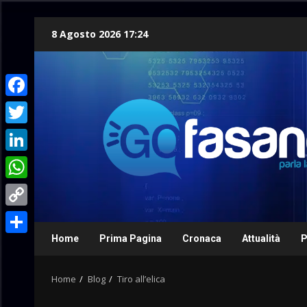
Skip
8 Agosto 2026 17:24
to
content
Facebook
Twitter
LinkedIn
WhatsApp
Copy
Link
Home
Prima Pagina
Cronaca
Attualità
P
Condividi
Home
Blog
Tiro all’elica