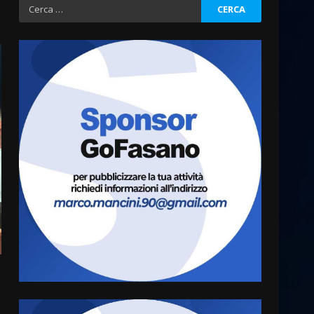
Ricerca
per:
Politiche Giovanili e Mobilità
Sostenibile: premiati gli
studenti universitari del
bando “La strada giusta”
3
8 Agosto 2026 07:15
“I Contestatori: Musica di
Rivoluzione”: nuovo
appuntamento con “Fasano in
Banda”
4
7 Agosto 2026 06:05
US Fasano, Scianaro:
“Profonda amarezza per
esclusione dal campionato di
calcio”
5
7 Agosto 2026 06:00