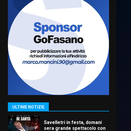
Fasanese ferito a colpi di
arma da fuoco
6 Agosto 2026 18:13
6
Carta d’identità: continua il
piano di aperture
straordinarie del Comune di
Fasano
7
6 Agosto 2026 14:16
La Banda Città di Fasano apre
ufficialmente la Festa di
Savelletri
8 Agosto 2026 11:00
1
ULTIME NOTIZIE
Savelletri in festa, domani
sera grande spettacolo con