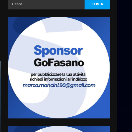
Ricerca
prima assoluta de “L’Albergo
per:
Belvedere. Il rapimento”
6 Agosto 2026 06:15
3
Serie D, l’Us Fasano è
escluso dal campionato
5 Agosto 2026 17:30
4
Truffatori in azione nelle
frazioni fasanesi
5 Agosto 2026 11:03
5
Residenti di Savelletri
scrivono al Prefetto: “Noi
cittadini di serie B”
5 Agosto 2026 06:15
6