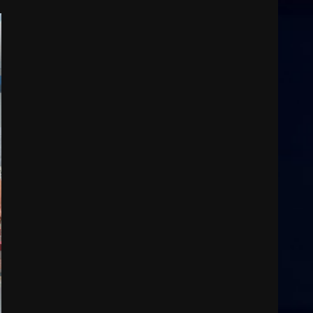
6 Agosto 2026 06:15
3
Serie D, l’Us Fasano è
escluso dal campionato
5 Agosto 2026 17:30
4
Truffatori in azione nelle
frazioni fasanesi
5 Agosto 2026 11:03
5