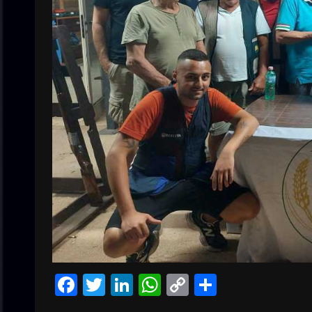
Facebook
Twitter
LinkedIn
WhatsApp
Copy
Condivid
Link