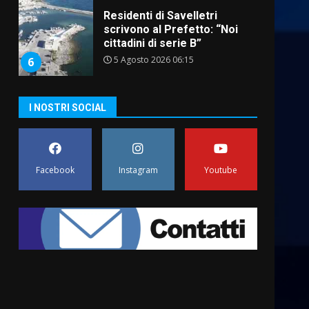
A Savelletri torna la Sagra del
Pesce Spada: appuntamento
a sabato 8 agosto
5 Agosto 2026 06:10
7
Grazia Neglia, coordinatrice
I NOSTRI SOCIAL
cittadina di Fratelli d’Italia,
pronta a tornare in Consiglio
comunale
1
6 Agosto 2026 08:00
Facebook
Instagram
Youtube
Cura dei beni comuni e
cittadinanza attiva: online
l’avviso per la gestione
condivisa della Villetta di
2
Laureto
6 Agosto 2026 06:20
La magia del Minareto e la
prima assoluta de “L’Albergo
Belvedere. Il rapimento”