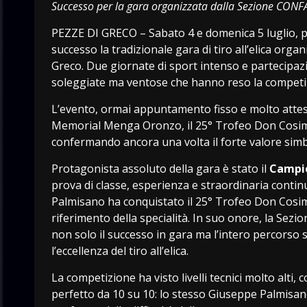
Successo per la gara organizzata dalla Sezione CONF
PEZZE DI GRECO – Sabato 4 e domenica 5 luglio, p
successo la tradizionale gara di tiro all’elica orga
Greco. Due giornate di sport intenso e partecipa
soleggiate ma ventose che hanno reso la competizi
L’evento, ormai appuntamento fisso e molto atteso d
Memorial Menga Oronzo, il 25° Trofeo Don Cosimo
confermando ancora una volta il forte valore simb
Protagonista assoluto della gara è stato il
Campio
prova di classe, esperienza e straordinaria conti
Palmisano ha conquistato il 25° Trofeo Don Cosi
riferimento della specialità. In suo onore, la Sezi
non solo il successo in gara ma l’intero percorso 
l’eccellenza del tiro all’elica.
La competizione ha visto livelli tecnici molto alti, 
perfetto da 10 su 10: lo stesso Giuseppe Palmisan