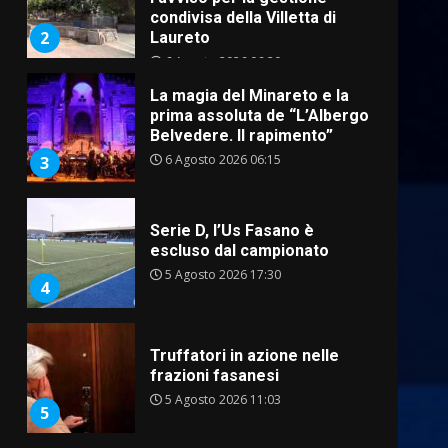
Belvedere. Il rapimento”
6 Agosto 2026 06:15
3
Serie D, l’Us Fasano è
escluso dal campionato
5 Agosto 2026 17:30
4
Truffatori in azione nelle
frazioni fasanesi
5 Agosto 2026 11:03
5
Residenti di Savelletri
scrivono al Prefetto: “Noi
cittadini di serie B”
5 Agosto 2026 06:15
6