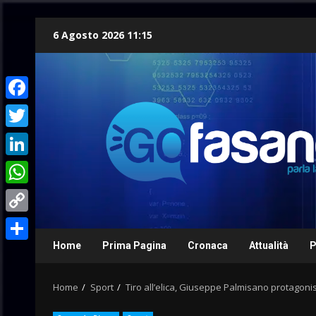
Skip
6 Agosto 2026 11:15
to
content
Facebook
Twitter
LinkedIn
WhatsApp
Copy
Link
Home
Prima Pagina
Cronaca
Attualità
P
Condividi
Home
Sport
Tiro all’elica, Giuseppe Palmisano protagonis