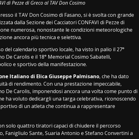
AVI di Pezze di Greco al TAV Don Cosimo
resso il TAV Don Cosimo di Fasano, si è svolta con grande
nizzata dalla Sezione dei Cacciatori CONFAVI di Pezze di
zione numerosa, nonostante le condizioni meteorologiche
one ancora più tecnica e selettiva.
el calendario sportivo locale, ha visto in palio il 27°
 De Carolis e il 18° Memorial Cosimo Sabatelli,
olico e sportivo della manifestazione.
ne Italiano di Elica Giuseppe Palmisano
, che ha dato
nuità di rendimento. Con una prestazione impeccabile,
mo De Carolis, imponendosi ancora una volta come punto di
one ha voluto dedicargli una targa celebrativa, riconoscendo
sportivo di un atleta che continua a rappresentare
con solo quattro tiratori capaci di chiudere il percorso
o, Fanigliulo Sante, Suaria Antonio e Stefano Convertini a