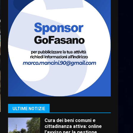
A Savelletri torna la Sagra del
Pesce Spada: appuntamento
a sabato 8 agosto
5 Agosto 2026 06:10
7
Grazia Neglia, coordinatrice
cittadina di Fratelli d’Italia,
pronta a tornare in Consiglio
comunale
1
6 Agosto 2026 08:00
Cura dei beni comuni e
cittadinanza attiva: online
l’avviso per la gestione
condivisa della Villetta di
2
Laureto
ULTIME NOTIZIE
6 Agosto 2026 06:20
La magia del Minareto e la
prima assoluta de “L’Albergo